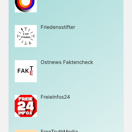
Friedensstifter
Ostnews Faktencheck
FreieInfos24
FreeTruthMedia