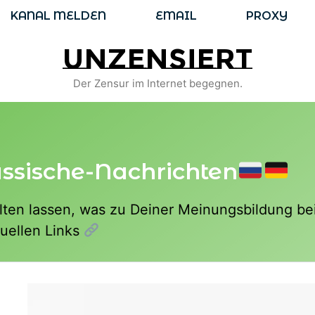
KANAL MELDEN
EMAIL
PROXY
unzensiert
Der Zensur im Internet begegnen.
ssische-Nachrichten
halten lassen, was zu Deiner Meinungsbildung be
tuellen Links