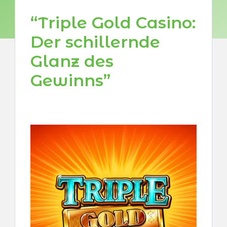
“Triple Gold Casino:
Der schillernde
Glanz des
Gewinns”