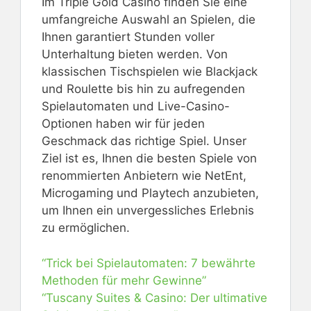
Im Triple Gold Casino finden Sie eine
umfangreiche Auswahl an Spielen, die
Ihnen garantiert Stunden voller
Unterhaltung bieten werden. Von
klassischen Tischspielen wie Blackjack
und Roulette bis hin zu aufregenden
Spielautomaten und Live-Casino-
Optionen haben wir für jeden
Geschmack das richtige Spiel. Unser
Ziel ist es, Ihnen die besten Spiele von
renommierten Anbietern wie NetEnt,
Microgaming und Playtech anzubieten,
um Ihnen ein unvergessliches Erlebnis
zu ermöglichen.
“Trick bei Spielautomaten: 7 bewährte
Methoden für mehr Gewinne”
“Tuscany Suites & Casino: Der ultimative