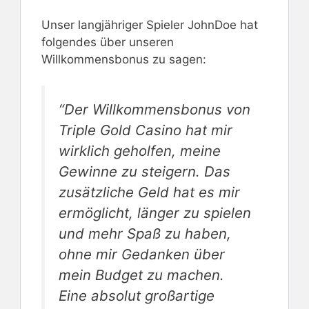
Unser langjähriger Spieler JohnDoe hat
folgendes über unseren
Willkommensbonus zu sagen:
“Der Willkommensbonus von
Triple Gold Casino hat mir
wirklich geholfen, meine
Gewinne zu steigern. Das
zusätzliche Geld hat es mir
ermöglicht, länger zu spielen
und mehr Spaß zu haben,
ohne mir Gedanken über
mein Budget zu machen.
Eine absolut großartige