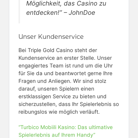
Möglichkeit, das Casino zu
entdecken!” – JohnDoe
Unser Kundenservice
Bei Triple Gold Casino steht der
Kundenservice an erster Stelle. Unser
engagiertes Team ist rund um die Uhr
für Sie da und beantwortet gerne Ihre
Fragen und Anliegen. Wir sind stolz
darauf, unseren Spielern einen
erstklassigen Service zu bieten und
sicherzustellen, dass Ihr Spielerlebnis so
reibungslos wie möglich verläuft.
“Turbico Mobiili Kasino: Das ultimative
Spielerlebnis auf Ihrem Handy”