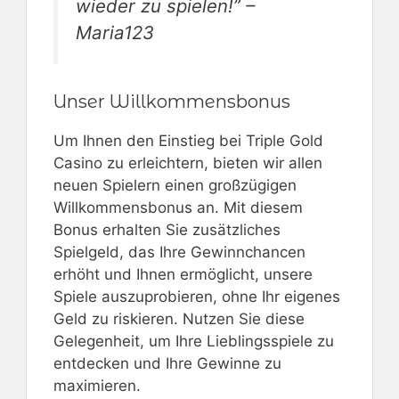
wieder zu spielen!” –
Maria123
Unser Willkommensbonus
Um Ihnen den Einstieg bei Triple Gold
Casino zu erleichtern, bieten wir allen
neuen Spielern einen großzügigen
Willkommensbonus an. Mit diesem
Bonus erhalten Sie zusätzliches
Spielgeld, das Ihre Gewinnchancen
erhöht und Ihnen ermöglicht, unsere
Spiele auszuprobieren, ohne Ihr eigenes
Geld zu riskieren. Nutzen Sie diese
Gelegenheit, um Ihre Lieblingsspiele zu
entdecken und Ihre Gewinne zu
maximieren.