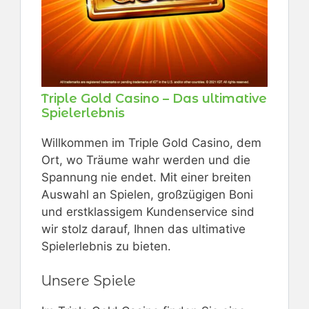
Triple Gold Casino – Das ultimative
Spielerlebnis
Willkommen im Triple Gold Casino, dem
Ort, wo Träume wahr werden und die
Spannung nie endet. Mit einer breiten
Auswahl an Spielen, großzügigen Boni
und erstklassigem Kundenservice sind
wir stolz darauf, Ihnen das ultimative
Spielerlebnis zu bieten.
Unsere Spiele