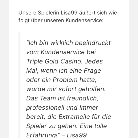
Unsere Spielerin Lisa99 äußert sich wie
folgt über unseren Kundenservice:
“Ich bin wirklich beeindruckt
vom Kundenservice bei
Triple Gold Casino. Jedes
Mal, wenn ich eine Frage
oder ein Problem hatte,
wurde mir sofort geholfen.
Das Team ist freundlich,
professionell und immer
bereit, die Extrameile für die
Spieler zu gehen. Eine tolle
Erfahrung!” – Lisa99