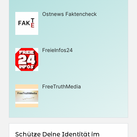
Ostnews Faktencheck
FreieInfos24
FreeTruthMedia
Schütze Deine Identität im