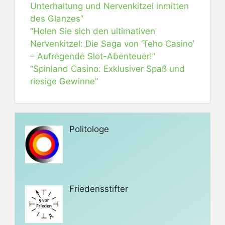
Unterhaltung und Nervenkitzel inmitten
des Glanzes”
“Holen Sie sich den ultimativen
Nervenkitzel: Die Saga von ‘Teho Casino’
– Aufregende Slot-Abenteuer!”
“Spinland Casino: Exklusiver Spaß und
riesige Gewinne”
Politologe
Friedensstifter