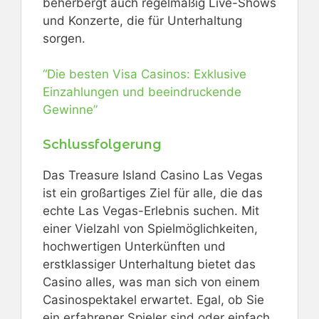
beherbergt auch regelmäßig Live-Shows
und Konzerte, die für Unterhaltung
sorgen.
“Die besten Visa Casinos: Exklusive
Einzahlungen und beeindruckende
Gewinne”
Schlussfolgerung
Das Treasure Island Casino Las Vegas
ist ein großartiges Ziel für alle, die das
echte Las Vegas-Erlebnis suchen. Mit
einer Vielzahl von Spielmöglichkeiten,
hochwertigen Unterkünften und
erstklassiger Unterhaltung bietet das
Casino alles, was man sich von einem
Casinospektakel erwartet. Egal, ob Sie
ein erfahrener Spieler sind oder einfach