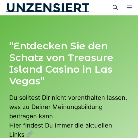
unzensiert
Zum
M
Inhalt
springen
“Entdecken Sie den
Schatz von Treasure
Island Casino in Las
Vegas”
Du solltest Dir nicht vorenthalten lassen,
was zu Deiner Meinungsbildung
beitragen kann.
Hier findest Du immer die aktuellen
Links