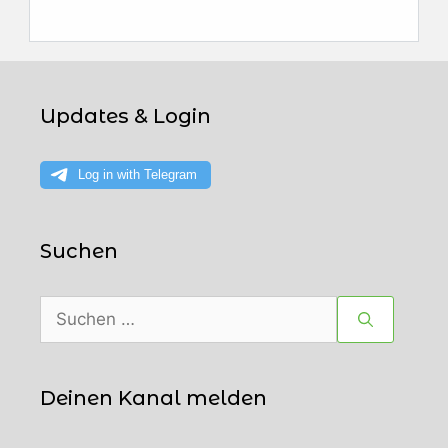
Updates & Login
Suchen
Suchen
nach:
Deinen Kanal melden