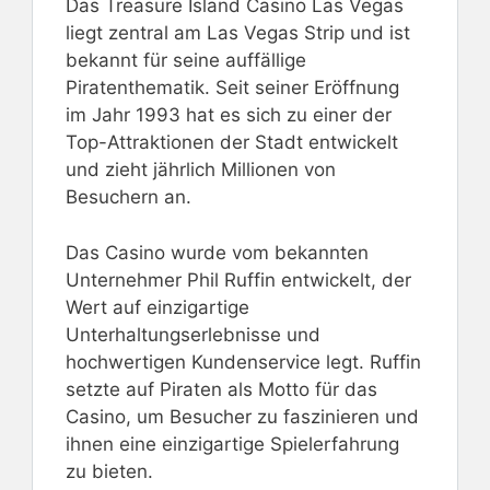
Das Treasure Island Casino Las Vegas
liegt zentral am Las Vegas Strip und ist
bekannt für seine auffällige
Piratenthematik. Seit seiner Eröffnung
im Jahr 1993 hat es sich zu einer der
Top-Attraktionen der Stadt entwickelt
und zieht jährlich Millionen von
Besuchern an.
Das Casino wurde vom bekannten
Unternehmer Phil Ruffin entwickelt, der
Wert auf einzigartige
Unterhaltungserlebnisse und
hochwertigen Kundenservice legt. Ruffin
setzte auf Piraten als Motto für das
Casino, um Besucher zu faszinieren und
ihnen eine einzigartige Spielerfahrung
zu bieten.