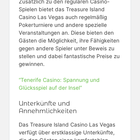
Zusätzlich zu den regulären Casino-
Spielen bietet das Treasure Island
Casino Las Vegas auch regelmäßig
Pokerturniere und andere spezielle
Veranstaltungen an. Diese bieten den
Gästen die Möglichkeit, ihre Fähigkeiten
gegen andere Spieler unter Beweis zu
stellen und dabei fantastische Preise zu
gewinnen.
“Tenerife Casino: Spannung und
Glücksspiel auf der Insel”
Unterkünfte und
Annehmlichkeiten
Das Treasure Island Casino Las Vegas
verfügt über erstklassige Unterkünfte,