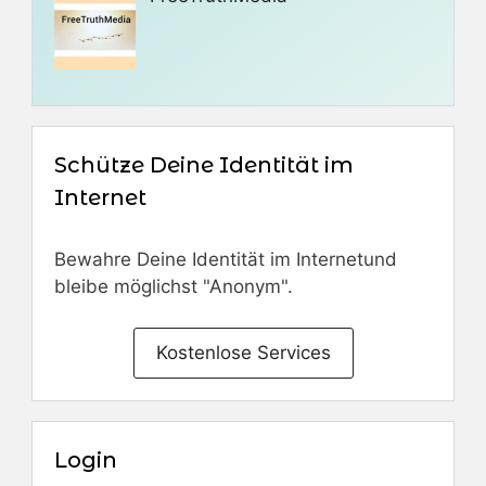
Schütze Deine Identität im
Internet
Bewahre Deine Identität im Internetund
bleibe möglichst "Anonym".
Kostenlose Services
Login