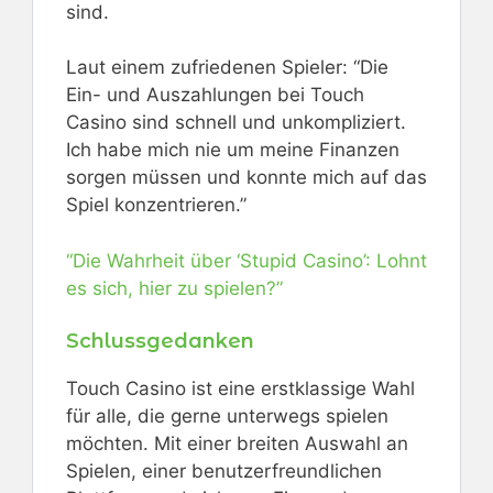
sind.
Laut einem zufriedenen Spieler: “Die
Ein- und Auszahlungen bei Touch
Casino sind schnell und unkompliziert.
Ich habe mich nie um meine Finanzen
sorgen müssen und konnte mich auf das
Spiel konzentrieren.”
“Die Wahrheit über ‘Stupid Casino’: Lohnt
es sich, hier zu spielen?”
Schlussgedanken
Touch Casino ist eine erstklassige Wahl
für alle, die gerne unterwegs spielen
möchten. Mit einer breiten Auswahl an
Spielen, einer benutzerfreundlichen