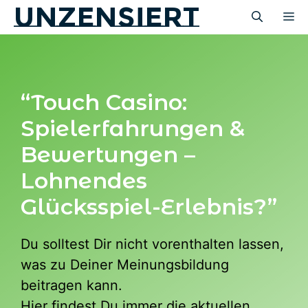
unzensiert
Zum
M
Inhalt
springen
“Touch Casino:
Spielerfahrungen &
Bewertungen –
Lohnendes
Glücksspiel-Erlebnis?”
Du solltest Dir nicht vorenthalten lassen,
was zu Deiner Meinungsbildung
beitragen kann.
Hier findest Du immer die aktuellen