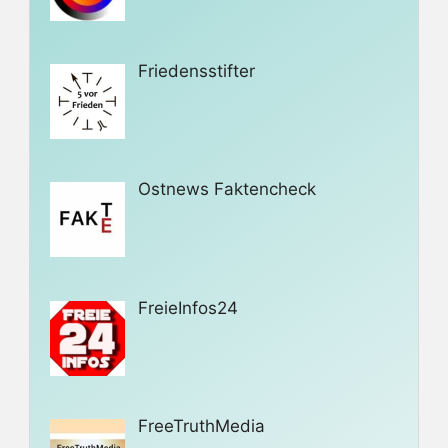
Friedensstifter
Ostnews Faktencheck
FreieInfos24
FreeTruthMedia