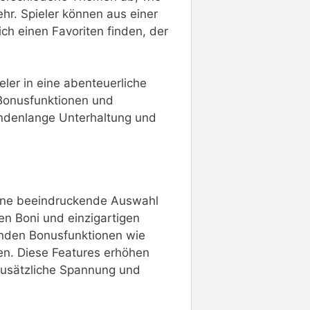
hr. Spieler können aus einer
ch einen Favoriten finden, der
ieler in eine abenteuerliche
 Bonusfunktionen und
undenlange Unterhaltung und
seine beeindruckende Auswahl
en Boni und einzigartigen
enden Bonusfunktionen wie
ren. Diese Features erhöhen
zusätzliche Spannung und