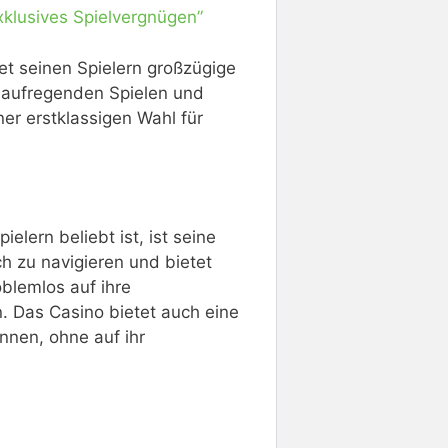
klusives Spielvergnügen”
et seinen Spielern großzügige
s aufregenden Spielen und
er erstklassigen Wahl für
lern beliebt ist, ist seine
ch zu navigieren und bietet
oblemlos auf ihre
n. Das Casino bietet auch eine
nnen, ohne auf ihr