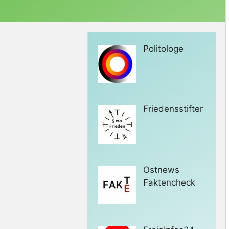
Politologe
Friedensstifter
Ostnews
Faktencheck