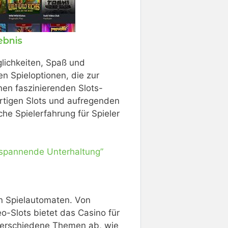
ebnis
glichkeiten, Spaß und
n Spieloptionen, die zur
nen faszinierenden Slots-
ertigen Slots und aufregenden
he Spielerfahrung für Spieler
spannende Unterhaltung”
an Spielautomaten. Von
o-Slots bietet das Casino für
verschiedene Themen ab, wie