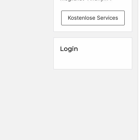
Kostenlose Services
Login