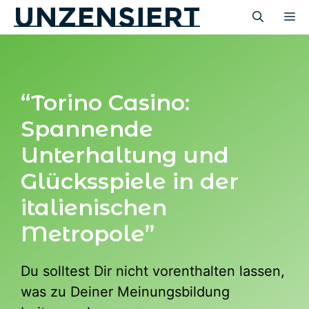
unzensiert
Zum
M
Inhalt
springen
“Torino Casino:
Spannende
Unterhaltung und
Glücksspiele in der
italienischen
Metropole”
Du solltest Dir nicht vorenthalten lassen,
was zu Deiner Meinungsbildung