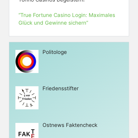
“True Fortune Casino Login: Maximales
Glück und Gewinne sichern”
Politologe
Friedensstifter
Ostnews Faktencheck