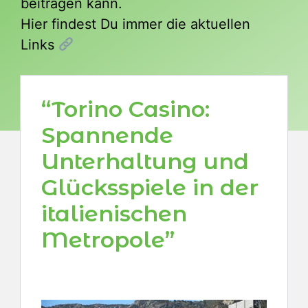
beitragen kann.
Hier findest Du immer die aktuellen
Links
“Torino Casino:
Spannende
Unterhaltung und
Glücksspiele in der
italienischen
Metropole”