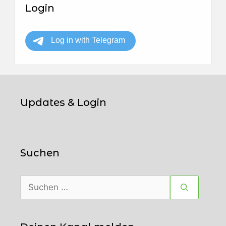
Login
Updates & Login
Suchen
Suchen
nach: