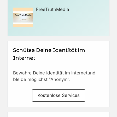
FreeTruthMedia
Schütze Deine Identität im
Internet
Bewahre Deine Identität im Internetund
bleibe möglichst "Anonym".
Kostenlose Services