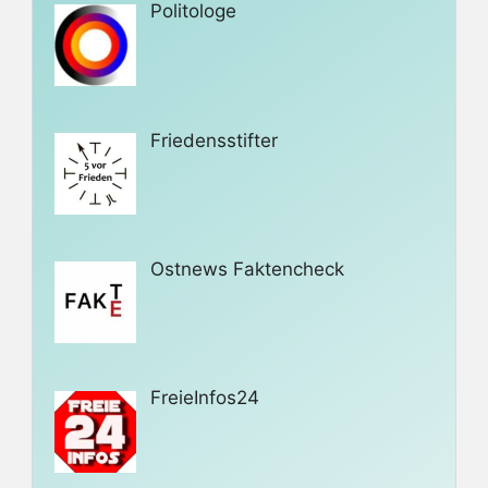
Politologe
Friedensstifter
Ostnews Faktencheck
FreieInfos24