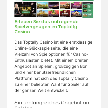
Erleben Sie das aufregende
Spielvergnügen im Toptally
Casino
Das Toptally Casino ist eine erstklassige
Online-Glücksspielseite, die eine
Vielzahl von Spieloptionen für Casino-
Enthusiasten bietet. Mit einem breiten
Angebot an Spielen, großzügigen Boni
und einer benutzerfreundlichen
Plattform hat sich das Toptally Casino
zu einer beliebten Wahl für Spieler auf
der ganzen Welt entwickelt.
Ein umfangreiches Angebot an