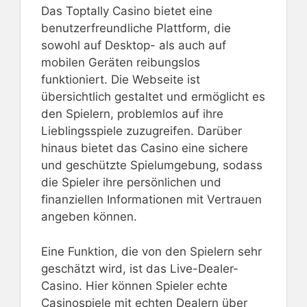
Das Toptally Casino bietet eine
benutzerfreundliche Plattform, die
sowohl auf Desktop- als auch auf
mobilen Geräten reibungslos
funktioniert. Die Webseite ist
übersichtlich gestaltet und ermöglicht es
den Spielern, problemlos auf ihre
Lieblingsspiele zuzugreifen. Darüber
hinaus bietet das Casino eine sichere
und geschützte Spielumgebung, sodass
die Spieler ihre persönlichen und
finanziellen Informationen mit Vertrauen
angeben können.
Eine Funktion, die von den Spielern sehr
geschätzt wird, ist das Live-Dealer-
Casino. Hier können Spieler echte
Casinospiele mit echten Dealern über