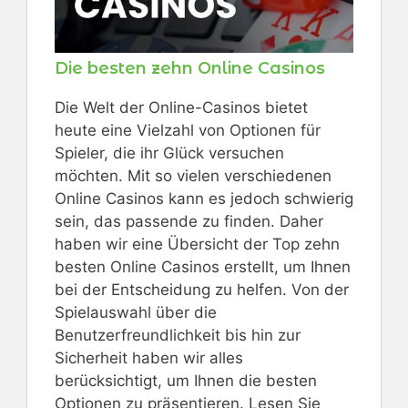
Die besten zehn Online Casinos
Die Welt der Online-Casinos bietet
heute eine Vielzahl von Optionen für
Spieler, die ihr Glück versuchen
möchten. Mit so vielen verschiedenen
Online Casinos kann es jedoch schwierig
sein, das passende zu finden. Daher
haben wir eine Übersicht der Top zehn
besten Online Casinos erstellt, um Ihnen
bei der Entscheidung zu helfen. Von der
Spielauswahl über die
Benutzerfreundlichkeit bis hin zur
Sicherheit haben wir alles
berücksichtigt, um Ihnen die besten
Optionen zu präsentieren. Lesen Sie