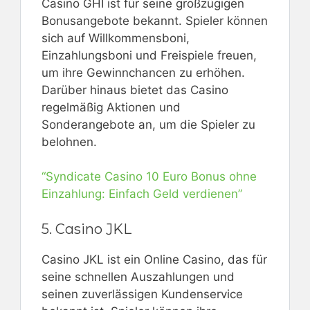
Casino GHI ist für seine großzügigen
Bonusangebote bekannt. Spieler können
sich auf Willkommensboni,
Einzahlungsboni und Freispiele freuen,
um ihre Gewinnchancen zu erhöhen.
Darüber hinaus bietet das Casino
regelmäßig Aktionen und
Sonderangebote an, um die Spieler zu
belohnen.
“Syndicate Casino 10 Euro Bonus ohne
Einzahlung: Einfach Geld verdienen”
5. Casino JKL
Casino JKL ist ein Online Casino, das für
seine schnellen Auszahlungen und
seinen zuverlässigen Kundenservice