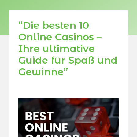
“Die besten 10
Online Casinos –
Ihre ultimative
Guide für Spaß und
Gewinne”