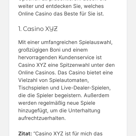
weiter und entdecken Sie, welches
Online Casino das Beste für Sie ist.
1. Casino XYZ
Mit einer umfangreichen Spielauswahl,
großzügigen Boni und einem
hervorragenden Kundenservice ist
Casino XYZ eine Spitzenwahl unter den
Online Casinos. Das Casino bietet eine
Vielzahl von Spielautomaten,
Tischspielen und Live-Dealer-Spielen,
die die Spieler begeistern. Außerdem
werden regelmäßig neue Spiele
hinzugefügt, um die Unterhaltung
aufrechtzuerhalten.
Zitat:
“Casino XYZ ist für mich das