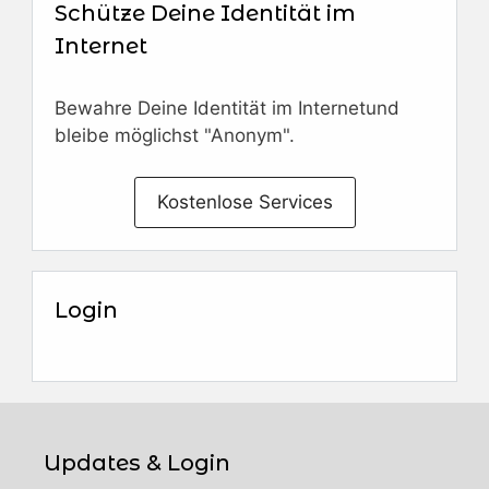
Schütze Deine Identität im
Internet
Bewahre Deine Identität im Internetund
bleibe möglichst "Anonym".
Kostenlose Services
Login
Updates & Login