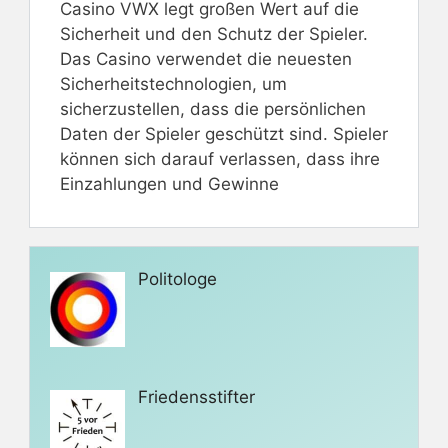
Casino VWX legt großen Wert auf die
Sicherheit und den Schutz der Spieler.
Das Casino verwendet die neuesten
Sicherheitstechnologien, um
sicherzustellen, dass die persönlichen
Daten der Spieler geschützt sind. Spieler
können sich darauf verlassen, dass ihre
Einzahlungen und Gewinne
Politologe
Friedensstifter