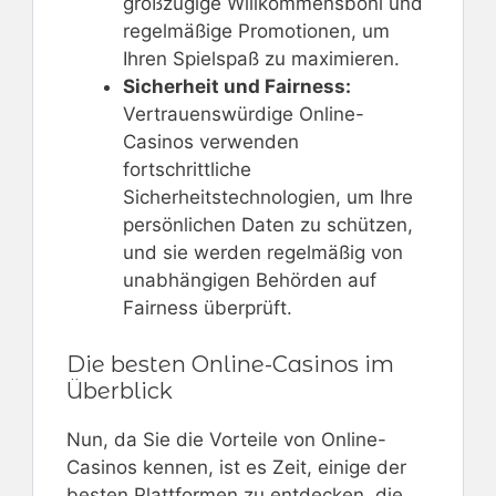
großzügige Willkommensboni und
regelmäßige Promotionen, um
Ihren Spielspaß zu maximieren.
Sicherheit und Fairness:
Vertrauenswürdige Online-
Casinos verwenden
fortschrittliche
Sicherheitstechnologien, um Ihre
persönlichen Daten zu schützen,
und sie werden regelmäßig von
unabhängigen Behörden auf
Fairness überprüft.
Die besten Online-Casinos im
Überblick
Nun, da Sie die Vorteile von Online-
Casinos kennen, ist es Zeit, einige der
besten Plattformen zu entdecken, die