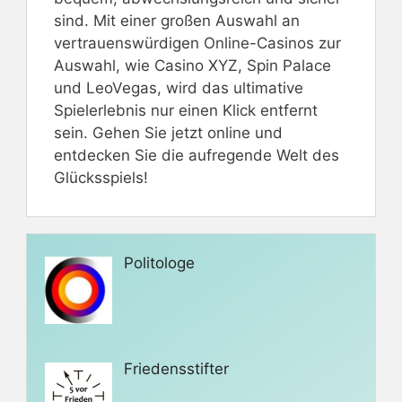
sind. Mit einer großen Auswahl an
vertrauenswürdigen Online-Casinos zur
Auswahl, wie Casino XYZ, Spin Palace
und LeoVegas, wird das ultimative
Spielerlebnis nur einen Klick entfernt
sein. Gehen Sie jetzt online und
entdecken Sie die aufregende Welt des
Glücksspiels!
Politologe
Friedensstifter