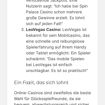
verlockende Jackpots. Eine
Nutzerin sagt: “Ich habe bei Spin
Palace Casino schon mehrere
große Gewinne erzielt. Es lohnt
sich auf jeden Fall!”
LeoVegas Casino:
LeoVegas ist
bekannt für sein Mobilcasino, das
eine schnelle und reibungslose
Spielerfahrung auf Ihrem Handy
oder Tablet ermöglicht. Ein Spieler
schwärmt: “Das mobile Spielen
bei LeoVegas ist einfach
unschlagbar. Es ist so praktisch!”
Ein Fazit, das sich lohnt
Online-Casinos sind zweifellos die beste
Wahl für Glücksspielfreunde, da sie
bequem, abwechslungsreich und sicher