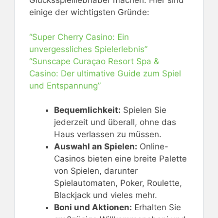
Glücksspielliebhaber machen. Hier sind
einige der wichtigsten Gründe:
“Super Cherry Casino: Ein
unvergessliches Spielerlebnis”
“Sunscape Curaçao Resort Spa &
Casino: Der ultimative Guide zum Spiel
und Entspannung”
Bequemlichkeit:
Spielen Sie
jederzeit und überall, ohne das
Haus verlassen zu müssen.
Auswahl an Spielen:
Online-
Casinos bieten eine breite Palette
von Spielen, darunter
Spielautomaten, Poker, Roulette,
Blackjack und vieles mehr.
Boni und Aktionen:
Erhalten Sie