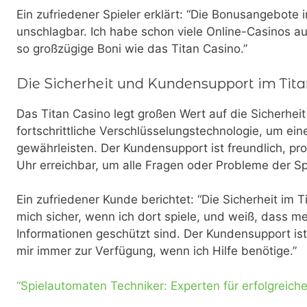
Ein zufriedener Spieler erklärt: “Die Bonusangebote 
unschlagbar. Ich habe schon viele Online-Casinos au
so großzügige Boni wie das Titan Casino.”
Die Sicherheit und Kundensupport im Tita
Das Titan Casino legt großen Wert auf die Sicherhei
fortschrittliche Verschlüsselungstechnologie, um ei
gewährleisten. Der Kundensupport ist freundlich, pr
Uhr erreichbar, um alle Fragen oder Probleme der Sp
Ein zufriedener Kunde berichtet: “Die Sicherheit im Ti
mich sicher, wenn ich dort spiele, und weiß, dass m
Informationen geschützt sind. Der Kundensupport ist
mir immer zur Verfügung, wenn ich Hilfe benötige.”
“Spielautomaten Techniker: Experten für erfolgreic