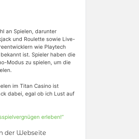
l an Spielen, darunter
kjack und Roulette sowie Live-
reentwicklern wie Playtech
bekannt ist. Spieler haben die
mo-Modus zu spielen, um die
elen.
elen im Titan Casino ist
k dabei, egal ob ich Lust auf
ksspielvergnügen erleben!”
gn der Webseite