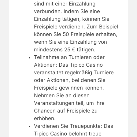
sind mit einer Einzahlung
verbunden. Indem Sie eine
Einzahlung tätigen, können Sie
Freispiele verdienen. Zum Beispiel
können Sie 50 Freispiele erhalten,
wenn Sie eine Einzahlung von
mindestens 25 € tätigen.
Teilnahme an Turnieren oder
Aktionen: Das Tipico Casino
veranstaltet regelmäßig Turniere
oder Aktionen, bei denen Sie
Freispiele gewinnen können.
Nehmen Sie an diesen
Veranstaltungen teil, um Ihre
Chancen auf Freispiele zu
erhöhen.
Verdienen Sie Treuepunkte: Das
Tipico Casino belohnt treue