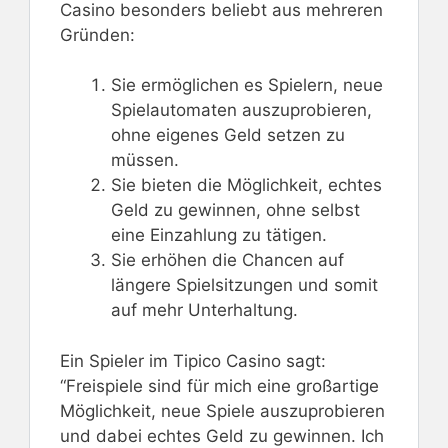
Casino besonders beliebt aus mehreren
Gründen:
Sie ermöglichen es Spielern, neue
Spielautomaten auszuprobieren,
ohne eigenes Geld setzen zu
müssen.
Sie bieten die Möglichkeit, echtes
Geld zu gewinnen, ohne selbst
eine Einzahlung zu tätigen.
Sie erhöhen die Chancen auf
längere Spielsitzungen und somit
auf mehr Unterhaltung.
Ein Spieler im Tipico Casino sagt:
“Freispiele sind für mich eine großartige
Möglichkeit, neue Spiele auszuprobieren
und dabei echtes Geld zu gewinnen. Ich