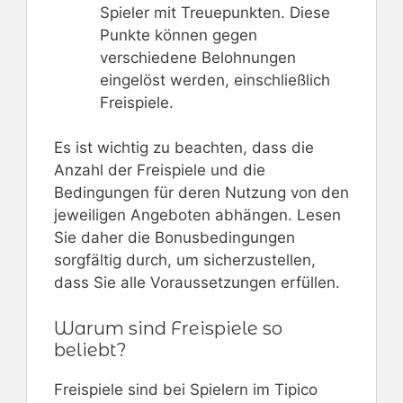
Spieler mit Treuepunkten. Diese
Punkte können gegen
verschiedene Belohnungen
eingelöst werden, einschließlich
Freispiele.
Es ist wichtig zu beachten, dass die
Anzahl der Freispiele und die
Bedingungen für deren Nutzung von den
jeweiligen Angeboten abhängen. Lesen
Sie daher die Bonusbedingungen
sorgfältig durch, um sicherzustellen,
dass Sie alle Voraussetzungen erfüllen.
Warum sind Freispiele so
beliebt?
Freispiele sind bei Spielern im Tipico