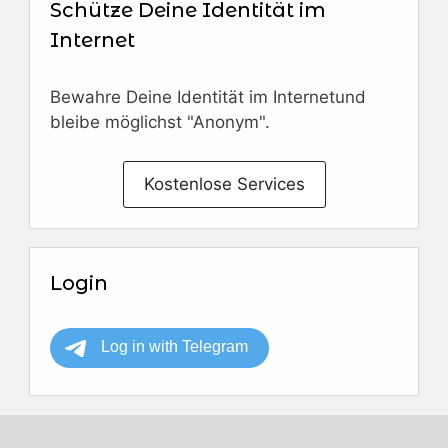
Schütze Deine Identität im
Internet
Bewahre Deine Identität im Internetund
bleibe möglichst "Anonym".
Kostenlose Services
Login