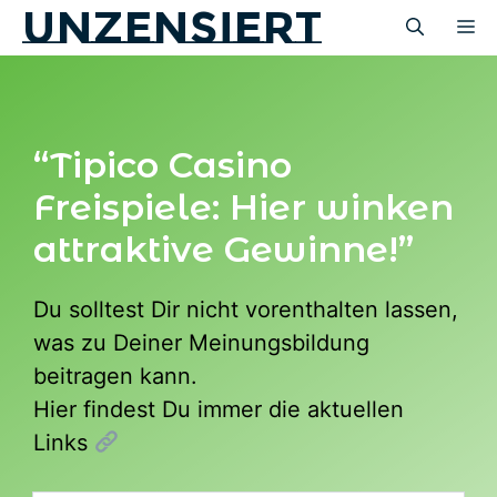
unzensiert
Zum
M
Inhalt
springen
“Tipico Casino
Freispiele: Hier winken
attraktive Gewinne!”
Du solltest Dir nicht vorenthalten lassen,
was zu Deiner Meinungsbildung
beitragen kann.
Hier findest Du immer die aktuellen
Links