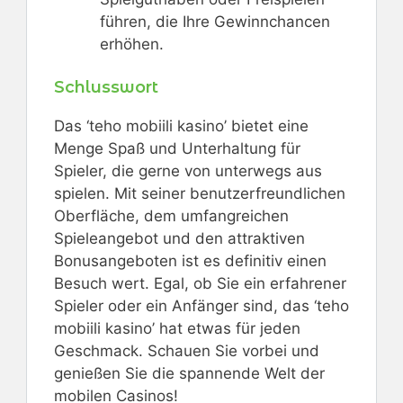
führen, die Ihre Gewinnchancen
erhöhen.
Schlusswort
Das ‘teho mobiili kasino’ bietet eine
Menge Spaß und Unterhaltung für
Spieler, die gerne von unterwegs aus
spielen. Mit seiner benutzerfreundlichen
Oberfläche, dem umfangreichen
Spieleangebot und den attraktiven
Bonusangeboten ist es definitiv einen
Besuch wert. Egal, ob Sie ein erfahrener
Spieler oder ein Anfänger sind, das ‘teho
mobiili kasino’ hat etwas für jeden
Geschmack. Schauen Sie vorbei und
genießen Sie die spannende Welt der
mobilen Casinos!