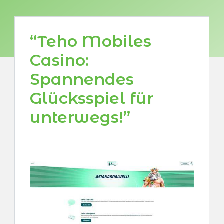
“Teho Mobiles
Casino:
Spannendes
Glücksspiel für
unterwegs!”