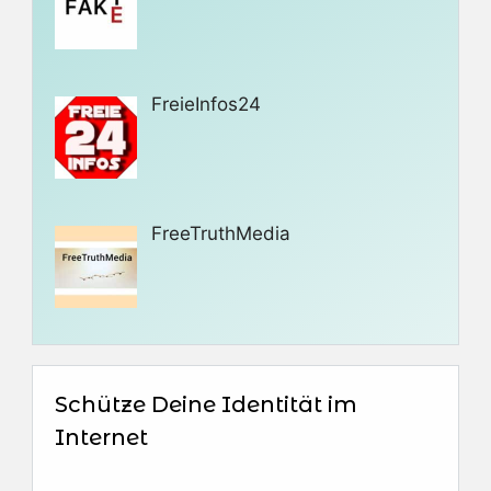
FreieInfos24
FreeTruthMedia
Schütze Deine Identität im
Internet