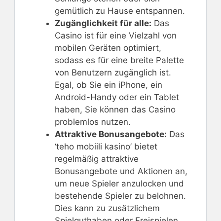
gemütlich zu Hause entspannen.
Zugänglichkeit für alle:
Das
Casino ist für eine Vielzahl von
mobilen Geräten optimiert,
sodass es für eine breite Palette
von Benutzern zugänglich ist.
Egal, ob Sie ein iPhone, ein
Android-Handy oder ein Tablet
haben, Sie können das Casino
problemlos nutzen.
Attraktive Bonusangebote:
Das
‘teho mobiili kasino’ bietet
regelmäßig attraktive
Bonusangebote und Aktionen an,
um neue Spieler anzulocken und
bestehende Spieler zu belohnen.
Dies kann zu zusätzlichem
Spielguthaben oder Freispielen