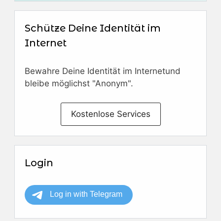
Schütze Deine Identität im
Internet
Bewahre Deine Identität im Internetund
bleibe möglichst "Anonym".
Kostenlose Services
Login