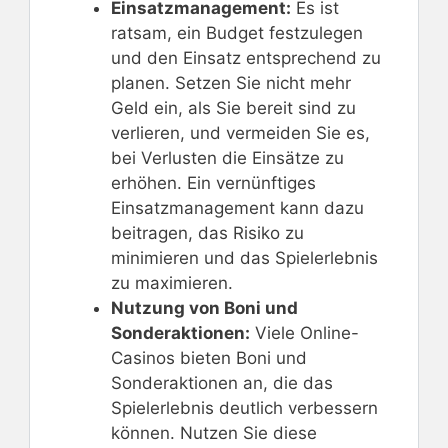
Einsatzmanagement:
Es ist
ratsam, ein Budget festzulegen
und den Einsatz entsprechend zu
planen. Setzen Sie nicht mehr
Geld ein, als Sie bereit sind zu
verlieren, und vermeiden Sie es,
bei Verlusten die Einsätze zu
erhöhen. Ein vernünftiges
Einsatzmanagement kann dazu
beitragen, das Risiko zu
minimieren und das Spielerlebnis
zu maximieren.
Nutzung von Boni und
Sonderaktionen:
Viele Online-
Casinos bieten Boni und
Sonderaktionen an, die das
Spielerlebnis deutlich verbessern
können. Nutzen Sie diese