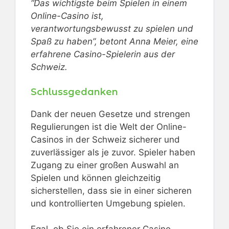
“Das wichtigste beim Spielen in einem
Online-Casino ist,
verantwortungsbewusst zu spielen und
Spaß zu haben”, betont Anna Meier, eine
erfahrene Casino-Spielerin aus der
Schweiz.
Schlussgedanken
Dank der neuen Gesetze und strengen
Regulierungen ist die Welt der Online-
Casinos in der Schweiz sicherer und
zuverlässiger als je zuvor. Spieler haben
Zugang zu einer großen Auswahl an
Spielen und können gleichzeitig
sicherstellen, dass sie in einer sicheren
und kontrollierten Umgebung spielen.