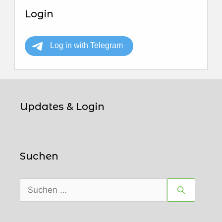
Login
Updates & Login
Suchen
Suchen
nach: