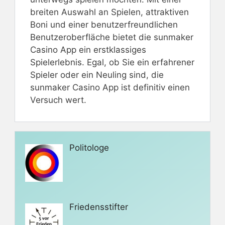
breiten Auswahl an Spielen, attraktiven
Boni und einer benutzerfreundlichen
Benutzeroberfläche bietet die sunmaker
Casino App ein erstklassiges
Spielerlebnis. Egal, ob Sie ein erfahrener
Spieler oder ein Neuling sind, die
sunmaker Casino App ist definitiv einen
Versuch wert.
Politologe
Friedensstifter