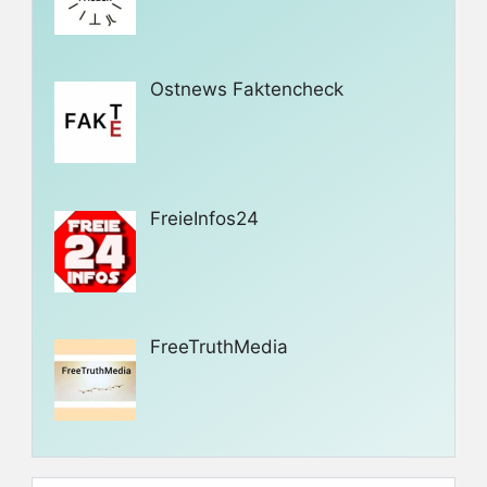
Ostnews Faktencheck
FreieInfos24
FreeTruthMedia