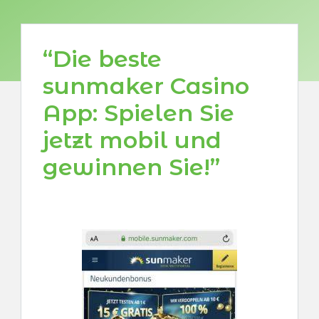
“Die beste
sunmaker Casino
App: Spielen Sie
jetzt mobil und
gewinnen Sie!”