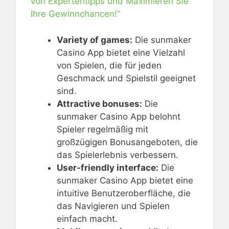
von Expertentipps und Maximieren Sie
Ihre Gewinnchancen!”
Variety of games:
Die sunmaker
Casino App bietet eine Vielzahl
von Spielen, die für jeden
Geschmack und Spielstil geeignet
sind.
Attractive bonuses:
Die
sunmaker Casino App belohnt
Spieler regelmäßig mit
großzügigen Bonusangeboten, die
das Spielerlebnis verbessern.
User-friendly interface:
Die
sunmaker Casino App bietet eine
intuitive Benutzeroberfläche, die
das Navigieren und Spielen
einfach macht.