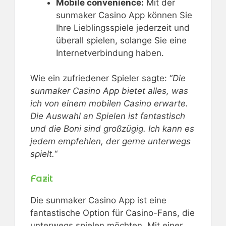
Mobile convenience:
Mit der
sunmaker Casino App können Sie
Ihre Lieblingsspiele jederzeit und
überall spielen, solange Sie eine
Internetverbindung haben.
Wie ein zufriedener Spieler sagte: “
Die
sunmaker Casino App bietet alles, was
ich von einem mobilen Casino erwarte.
Die Auswahl an Spielen ist fantastisch
und die Boni sind großzügig. Ich kann es
jedem empfehlen, der gerne unterwegs
spielt.
“
Fazit
Die sunmaker Casino App ist eine
fantastische Option für Casino-Fans, die
unterwegs spielen möchten. Mit einer