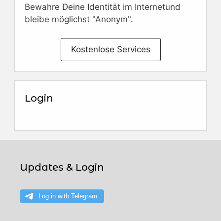
Bewahre Deine Identität im Internetund
bleibe möglichst "Anonym".
Kostenlose Services
Login
Updates & Login