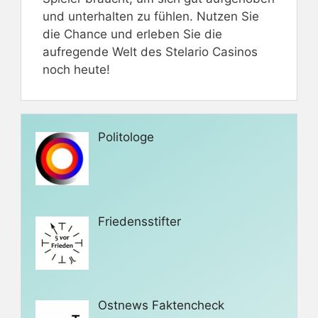
und unterhalten zu fühlen. Nutzen Sie
die Chance und erleben Sie die
aufregende Welt des Stelario Casinos
noch heute!
Politologe
Friedensstifter
Ostnews Faktencheck