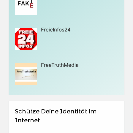
FreieInfos24
FreeTruthMedia
Schütze Deine Identität im
Internet