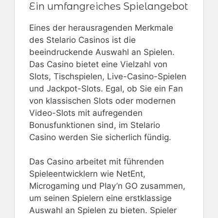
Ein umfangreiches Spielangebot
Eines der herausragenden Merkmale
des Stelario Casinos ist die
beeindruckende Auswahl an Spielen.
Das Casino bietet eine Vielzahl von
Slots, Tischspielen, Live-Casino-Spielen
und Jackpot-Slots. Egal, ob Sie ein Fan
von klassischen Slots oder modernen
Video-Slots mit aufregenden
Bonusfunktionen sind, im Stelario
Casino werden Sie sicherlich fündig.
Das Casino arbeitet mit führenden
Spieleentwicklern wie NetEnt,
Microgaming und Play’n GO zusammen,
um seinen Spielern eine erstklassige
Auswahl an Spielen zu bieten. Spieler