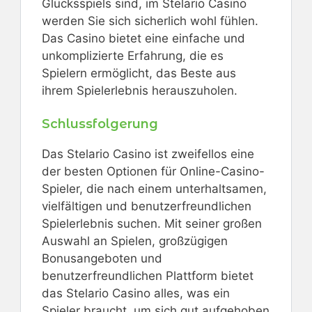
Glücksspiels sind, im Stelario Casino
werden Sie sich sicherlich wohl fühlen.
Das Casino bietet eine einfache und
unkomplizierte Erfahrung, die es
Spielern ermöglicht, das Beste aus
ihrem Spielerlebnis herauszuholen.
Schlussfolgerung
Das Stelario Casino ist zweifellos eine
der besten Optionen für Online-Casino-
Spieler, die nach einem unterhaltsamen,
vielfältigen und benutzerfreundlichen
Spielerlebnis suchen. Mit seiner großen
Auswahl an Spielen, großzügigen
Bonusangeboten und
benutzerfreundlichen Plattform bietet
das Stelario Casino alles, was ein
Spieler braucht, um sich gut aufgehoben