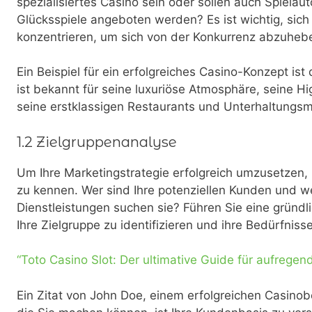
spezialisiertes Casino sein oder sollen auch Spiela
Glücksspiele angeboten werden? Es ist wichtig, sich
konzentrieren, um sich von der Konkurrenz abzuheb
Ein Beispiel für ein erfolgreiches Casino-Konzept ist 
ist bekannt für seine luxuriöse Atmosphäre, seine H
seine erstklassigen Restaurants und Unterhaltungsm
1.2 Zielgruppenanalyse
Um Ihre Marketingstrategie erfolgreich umzusetzen, i
zu kennen. Wer sind Ihre potenziellen Kunden und w
Dienstleistungen suchen sie? Führen Sie eine gründ
Ihre Zielgruppe zu identifizieren und ihre Bedürfnis
“Toto Casino Slot: Der ultimative Guide für aufrege
Ein Zitat von John Doe, einem erfolgreichen Casinobet