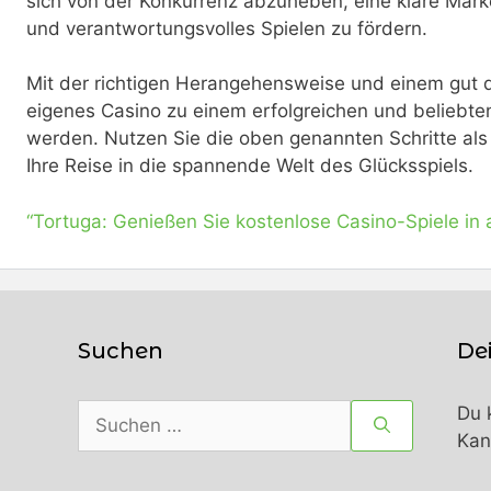
sich von der Konkurrenz abzuheben, eine klare Marke
und verantwortungsvolles Spielen zu fördern.
Mit der richtigen Herangehensweise und einem gut 
eigenes Casino zu einem erfolgreichen und beliebt
werden. Nutzen Sie die oben genannten Schritte als
Ihre Reise in die spannende Welt des Glücksspiels.
“Tortuga: Genießen Sie kostenlose Casino-Spiele 
Suchen
De
Suchen
Du 
nach:
Kan