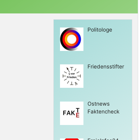
Politologe
Friedensstifter
Ostnews
Faktencheck