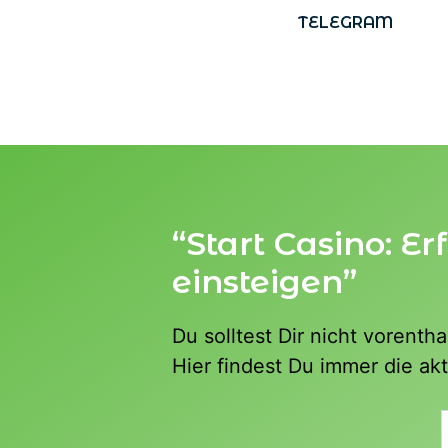
Zum
TELEGRAM
Inhalt
springen
“Start Casino: Er
einsteigen”
Du solltest Dir nicht vorent
Hier findest Du immer die ak