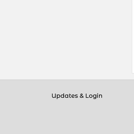
Updates & Login