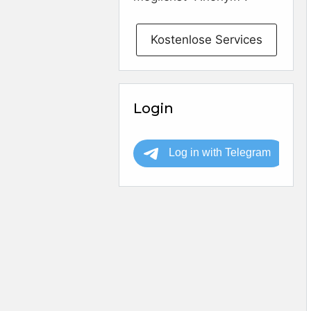
Kostenlose Services
Login