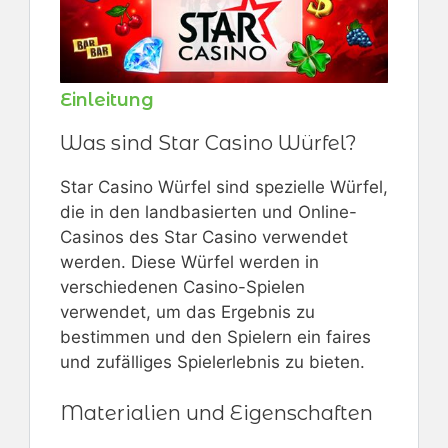
Einleitung
Was sind Star Casino Würfel?
Star Casino Würfel sind spezielle Würfel,
die in den landbasierten und Online-
Casinos des Star Casino verwendet
werden. Diese Würfel werden in
verschiedenen Casino-Spielen
verwendet, um das Ergebnis zu
bestimmen und den Spielern ein faires
und zufälliges Spielerlebnis zu bieten.
Materialien und Eigenschaften