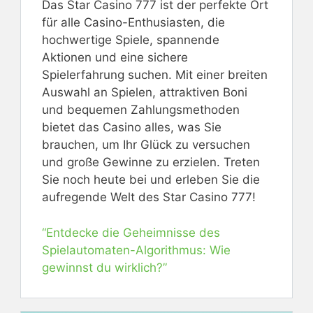
Das Star Casino 777 ist der perfekte Ort
für alle Casino-Enthusiasten, die
hochwertige Spiele, spannende
Aktionen und eine sichere
Spielerfahrung suchen. Mit einer breiten
Auswahl an Spielen, attraktiven Boni
und bequemen Zahlungsmethoden
bietet das Casino alles, was Sie
brauchen, um Ihr Glück zu versuchen
und große Gewinne zu erzielen. Treten
Sie noch heute bei und erleben Sie die
aufregende Welt des Star Casino 777!
“Entdecke die Geheimnisse des
Spielautomaten-Algorithmus: Wie
gewinnst du wirklich?”