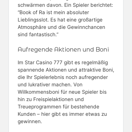
schwärmen davon. Ein Spieler berichtet:
“Book of Ra ist mein absoluter
Lieblingsslot. Es hat eine großartige
Atmosphäre und die Gewinnchancen
sind fantastisch.”
Aufregende Aktionen und Boni
Im Star Casino 777 gibt es regelmäßig
spannende Aktionen und attraktive Boni,
die Ihr Spielerlebnis noch aufregender
und lukrativer machen. Von
Willkommensboni für neue Spieler bis
hin zu Freispielaktionen und
Treueprogrammen für bestehende
Kunden – hier gibt es immer etwas zu
gewinnen.