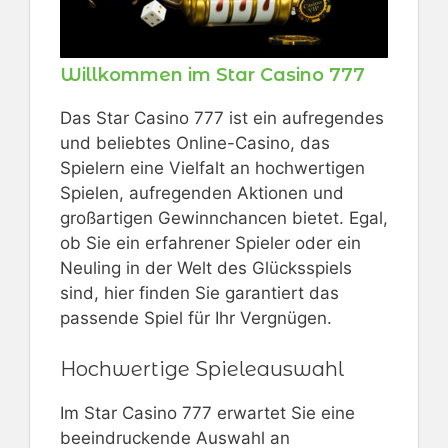
Willkommen im Star Casino 777
Das Star Casino 777 ist ein aufregendes
und beliebtes Online-Casino, das
Spielern eine Vielfalt an hochwertigen
Spielen, aufregenden Aktionen und
großartigen Gewinnchancen bietet. Egal,
ob Sie ein erfahrener Spieler oder ein
Neuling in der Welt des Glücksspiels
sind, hier finden Sie garantiert das
passende Spiel für Ihr Vergnügen.
Hochwertige Spieleauswahl
Im Star Casino 777 erwartet Sie eine
beeindruckende Auswahl an