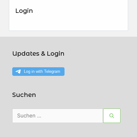
Login
Updates & Login
Suchen
Suchen
nach: