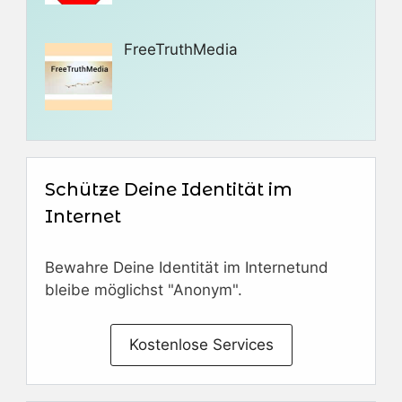
FreeTruthMedia
Schütze Deine Identität im
Internet
Bewahre Deine Identität im Internetund
bleibe möglichst "Anonym".
Kostenlose Services