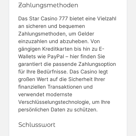
Zahlungsmethoden
Das Star Casino 777 bietet eine Vielzahl
an sicheren und bequemen
Zahlungsmethoden, um Gelder
einzuzahlen und abzuheben. Von
gängigen Kreditkarten bis hin zu E-
Wallets wie PayPal – hier finden Sie
garantiert die passende Zahlungsoption
für Ihre Bedürfnisse. Das Casino legt
großen Wert auf die Sicherheit Ihrer
finanziellen Transaktionen und
verwendet modernste
Verschlüsselungstechnologie, um Ihre
persönlichen Daten zu schützen.
Schlusswort