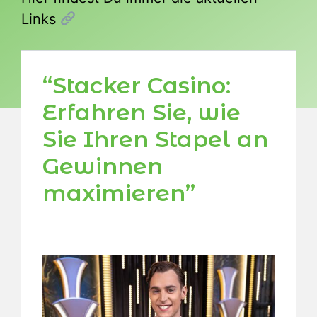
Links
“Stacker Casino:
Erfahren Sie, wie
Sie Ihren Stapel an
Gewinnen
maximieren”