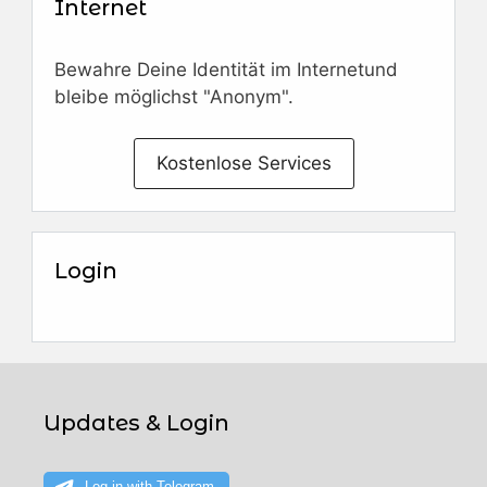
Internet
Bewahre Deine Identität im Internetund
bleibe möglichst "Anonym".
Kostenlose Services
Login
Updates & Login