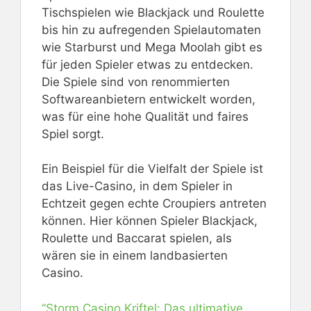
Tischspielen wie Blackjack und Roulette
bis hin zu aufregenden Spielautomaten
wie Starburst und Mega Moolah gibt es
für jeden Spieler etwas zu entdecken.
Die Spiele sind von renommierten
Softwareanbietern entwickelt worden,
was für eine hohe Qualität und faires
Spiel sorgt.
Ein Beispiel für die Vielfalt der Spiele ist
das Live-Casino, in dem Spieler in
Echtzeit gegen echte Croupiers antreten
können. Hier können Spieler Blackjack,
Roulette und Baccarat spielen, als
wären sie in einem landbasierten
Casino.
“Storm Casino Kriftel: Das ultimative