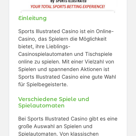
Einleitung
Sports Illustrated Casino ist ein Online-
Casino, das Spielern die Möglichkeit
bietet, ihre Lieblings-
Casinospielautomaten und Tischspiele
online zu spielen. Mit einer Vielzahl von
Spielen und spannenden Aktionen ist
Sports Illustrated Casino eine gute Wahl
für Spielbegeisterte.
Verschiedene Spiele und
Spielautomaten
Bei Sports Illustrated Casino gibt es eine
große Auswahl an Spielen und
Spielautomaten. Von klassischen