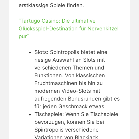
erstklassige Spiele finden.
“Tartugo Casino: Die ultimative
Glücksspiel-Destination für Nervenkitzel
pur”
Slots: Spintropolis bietet eine
riesige Auswahl an Slots mit
verschiedenen Themen und
Funktionen. Von klassischen
Fruchtmaschinen bis hin zu
modernen Video-Slots mit
aufregenden Bonusrunden gibt es
für jeden Geschmack etwas.
Tischspiele: Wenn Sie Tischspiele
bevorzugen, können Sie bei
Spintropolis verschiedene
Variationen von Blackjack,