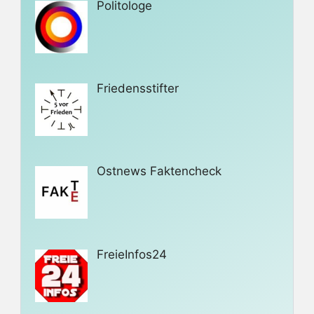
Politologe
Friedensstifter
Ostnews Faktencheck
FreieInfos24