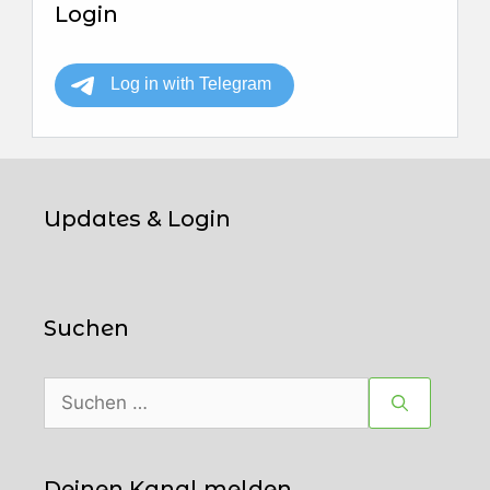
Login
Updates & Login
Suchen
Suchen
nach:
Deinen Kanal melden