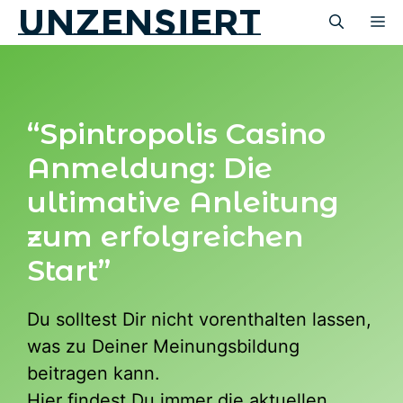
unzensiert
Zum
M
Inhalt
springen
“Spintropolis Casino
Anmeldung: Die
ultimative Anleitung
zum erfolgreichen
Start”
Du solltest Dir nicht vorenthalten lassen,
was zu Deiner Meinungsbildung
beitragen kann.
Hier findest Du immer die aktuellen