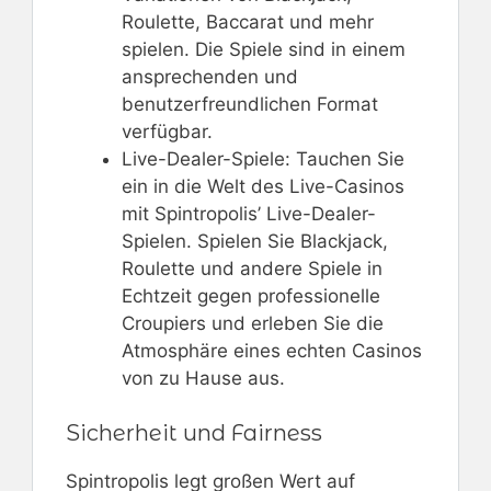
Roulette, Baccarat und mehr
spielen. Die Spiele sind in einem
ansprechenden und
benutzerfreundlichen Format
verfügbar.
Live-Dealer-Spiele: Tauchen Sie
ein in die Welt des Live-Casinos
mit Spintropolis’ Live-Dealer-
Spielen. Spielen Sie Blackjack,
Roulette und andere Spiele in
Echtzeit gegen professionelle
Croupiers und erleben Sie die
Atmosphäre eines echten Casinos
von zu Hause aus.
Sicherheit und Fairness
Spintropolis legt großen Wert auf