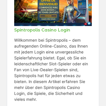
Spintropolis Casino Login
Willkommen bei Spintropolis – dem
aufregenden Online-Casino, das Ihnen
mit jedem Login eine unvergessliche
Spielerfahrung bietet. Egal, ob Sie ein
leidenschaftlicher Slot-Spieler oder ein
Fan von Live-Dealer-Spielen sind,
Spintropolis hat für jeden etwas zu
bieten. In diesem Artikel erfahren Sie
mehr über den Spintropolis Casino
Login, die Spiele, die Sicherheit und
vieles mehr.