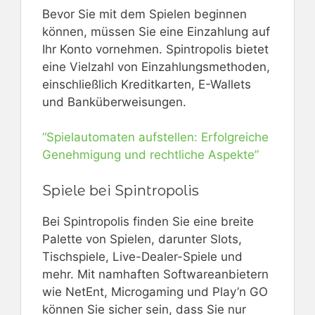
Bevor Sie mit dem Spielen beginnen
können, müssen Sie eine Einzahlung auf
Ihr Konto vornehmen. Spintropolis bietet
eine Vielzahl von Einzahlungsmethoden,
einschließlich Kreditkarten, E-Wallets
und Banküberweisungen.
“Spielautomaten aufstellen: Erfolgreiche
Genehmigung und rechtliche Aspekte”
Spiele bei Spintropolis
Bei Spintropolis finden Sie eine breite
Palette von Spielen, darunter Slots,
Tischspiele, Live-Dealer-Spiele und
mehr. Mit namhaften Softwareanbietern
wie NetEnt, Microgaming und Play’n GO
können Sie sicher sein, dass Sie nur