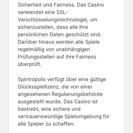
Sicherheit und Fairness. Das Casino
verwendet eine SSL-
Verschlüsselungstechnologie, um
sicherzustellen, dass alle Ihre
persönlichen Daten geschützt sind.
Darüber hinaus werden alle Spiele
regelmäßig von unabhängigen
Prüfungsstellen auf ihre Fairness
überprüft.
Spintropolis verfügt über eine gültige
Glücksspiellizenz, die von einer
angesehenen Regulierungsbehörde
ausgestellt wurde. Das Casino ist
bestrebt, eine sichere und
vertrauenswürdige Spielumgebung für
alle Spieler zu schaffen.