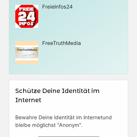
FreieInfos24
FreeTruthMedia
Schütze Deine Identität im
Internet
Bewahre Deine Identität im Internetund
bleibe möglichst "Anonym".