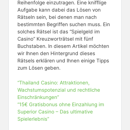
Reihenfolge einzutragen. Eine knifflige
Aufgabe kann dabei das Lösen von
Rätseln sein, bei denen man nach
bestimmten Begriffen suchen muss. Ein
solches Rätsel ist das “Spielgeld im
Casino” Kreuzworträtsel mit fünf
Buchstaben. In diesem Artikel möchten
wir Ihnen den Hintergrund dieses
Rätsels erklären und Ihnen einige Tipps
zum Lösen geben.
“Thailand Casino: Attraktionen,
Wachstumspotenzial und rechtliche
Einschränkungen”
“15€ Gratisbonus ohne Einzahlung im
Superior Casino – Das ultimative
Spielerlebnis”