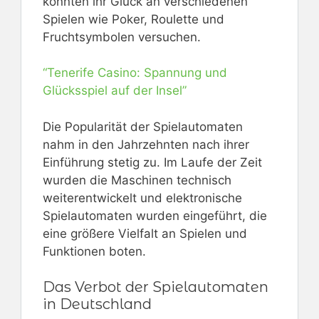
konnten ihr Glück an verschiedenen
Spielen wie Poker, Roulette und
Fruchtsymbolen versuchen.
“Tenerife Casino: Spannung und
Glücksspiel auf der Insel”
Die Popularität der Spielautomaten
nahm in den Jahrzehnten nach ihrer
Einführung stetig zu. Im Laufe der Zeit
wurden die Maschinen technisch
weiterentwickelt und elektronische
Spielautomaten wurden eingeführt, die
eine größere Vielfalt an Spielen und
Funktionen boten.
Das Verbot der Spielautomaten
in Deutschland