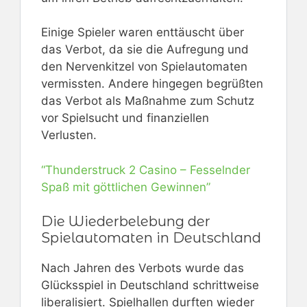
Einige Spieler waren enttäuscht über
das Verbot, da sie die Aufregung und
den Nervenkitzel von Spielautomaten
vermissten. Andere hingegen begrüßten
das Verbot als Maßnahme zum Schutz
vor Spielsucht und finanziellen
Verlusten.
“Thunderstruck 2 Casino – Fesselnder
Spaß mit göttlichen Gewinnen”
Die Wiederbelebung der
Spielautomaten in Deutschland
Nach Jahren des Verbots wurde das
Glücksspiel in Deutschland schrittweise
liberalisiert. Spielhallen durften wieder