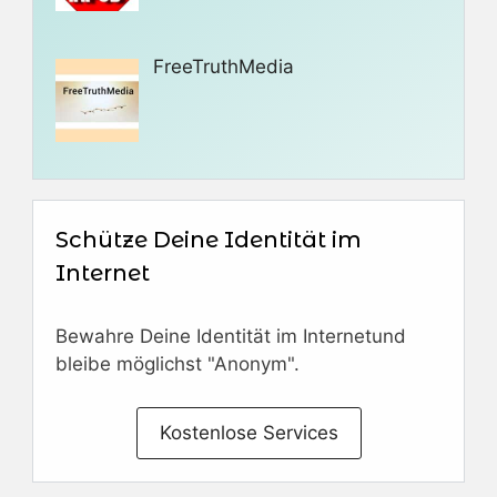
FreeTruthMedia
Schütze Deine Identität im
Internet
Bewahre Deine Identität im Internetund
bleibe möglichst "Anonym".
Kostenlose Services