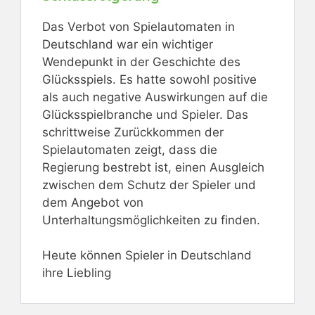
Das Verbot von Spielautomaten in
Deutschland war ein wichtiger
Wendepunkt in der Geschichte des
Glücksspiels. Es hatte sowohl positive
als auch negative Auswirkungen auf die
Glücksspielbranche und Spieler. Das
schrittweise Zurückkommen der
Spielautomaten zeigt, dass die
Regierung bestrebt ist, einen Ausgleich
zwischen dem Schutz der Spieler und
dem Angebot von
Unterhaltungsmöglichkeiten zu finden.
Heute können Spieler in Deutschland
ihre Liebling