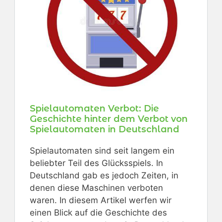
Spielautomaten Verbot: Die
Geschichte hinter dem Verbot von
Spielautomaten in Deutschland
Spielautomaten sind seit langem ein
beliebter Teil des Glücksspiels. In
Deutschland gab es jedoch Zeiten, in
denen diese Maschinen verboten
waren. In diesem Artikel werfen wir
einen Blick auf die Geschichte des