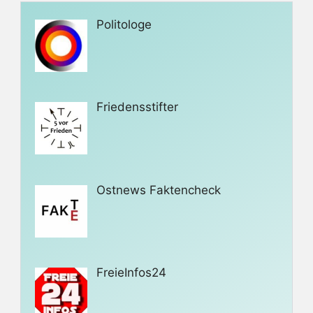
Politologe
Friedensstifter
Ostnews Faktencheck
FreieInfos24