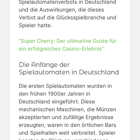
Spielautomatenverbots in Deutschland
und die Auswirkungen, die dieses
Verbot auf die Glücksspielbranche und
Spieler hatte.
“Super Cherry: Der ultimative Guide für
ein erfolgreiches Casino-Erlebnis”
Die Anfänge der
Spielautomaten in Deutschland
Die ersten Spielautomaten wurden in
den frühen 1900er Jahren in
Deutschland eingeführt. Diese
mechanischen Maschinen, die Münzen
akzeptierten und zufällige Ergebnisse
erzeugten, waren in den örtlichen Bars
und Spielhallen weit verbreitet. Spieler