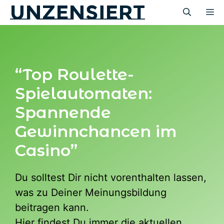
unzensiert
Zum
M
Inhalt
springen
“Top Roulette-
Spielautomaten:
Spannende
Gewinnchancen im
Casino”
Du solltest Dir nicht vorenthalten lassen,
was zu Deiner Meinungsbildung
beitragen kann.
Hier findest Du immer die aktuellen