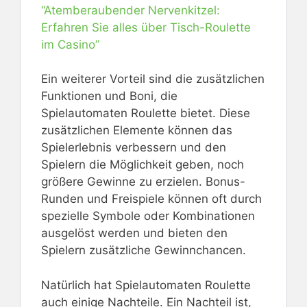
“Atemberaubender Nervenkitzel:
Erfahren Sie alles über Tisch-Roulette
im Casino”
Ein weiterer Vorteil sind die zusätzlichen
Funktionen und Boni, die
Spielautomaten Roulette bietet. Diese
zusätzlichen Elemente können das
Spielerlebnis verbessern und den
Spielern die Möglichkeit geben, noch
größere Gewinne zu erzielen. Bonus-
Runden und Freispiele können oft durch
spezielle Symbole oder Kombinationen
ausgelöst werden und bieten den
Spielern zusätzliche Gewinnchancen.
Natürlich hat Spielautomaten Roulette
auch einige Nachteile. Ein Nachteil ist,