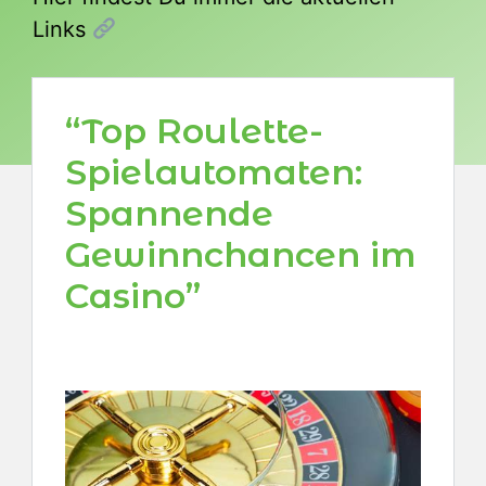
Links
“Top Roulette-
Spielautomaten:
Spannende
Gewinnchancen im
Casino”