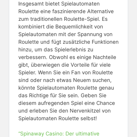
Insgesamt bietet Spielautomaten
Roulette eine faszinierende Alternative
zum traditionellen Roulette-Spiel. Es
kombiniert die Bequemlichkeit von
Spielautomaten mit der Spannung von
Roulette und fügt zusätzliche Funktionen
hinzu, um das Spielerlebnis zu
verbessern. Obwohl es einige Nachteile
gibt, überwiegen die Vorteile für viele
Spieler. Wenn Sie ein Fan von Roulette
sind oder nach etwas Neuem suchen,
könnte Spielautomaten Roulette genau
das Richtige für Sie sein. Geben Sie
diesem aufregenden Spiel eine Chance
und erleben Sie den Nervenkitzel von
Spielautomaten Roulette selbst!
“Spinaway Casino: Der ultimative