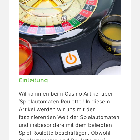
Einleitung
Willkommen beim Casino Artikel über
‘Spielautomaten Roulette’! In diesem
Artikel werden wir uns mit der
faszinierenden Welt der Spielautomaten
und insbesondere mit dem beliebten
Spiel Roulette beschäftigen. Obwohl