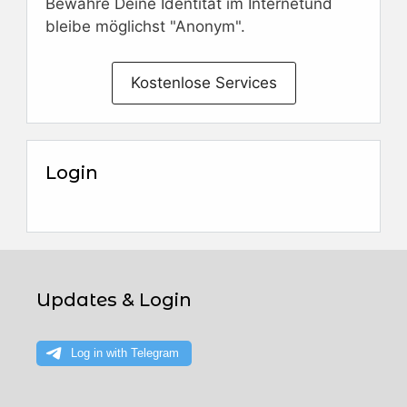
Bewahre Deine Identität im Internetund
bleibe möglichst "Anonym".
Kostenlose Services
Login
Updates & Login