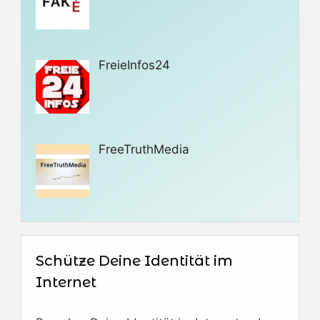
FreieInfos24
FreeTruthMedia
Schütze Deine Identität im
Internet