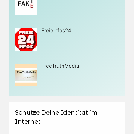
FreieInfos24
FreeTruthMedia
Schütze Deine Identität im
Internet