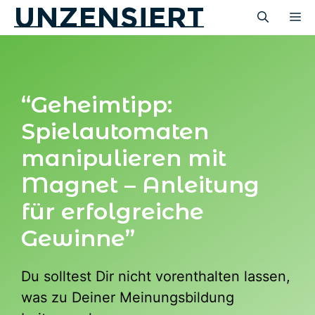
unzensiert
Zum
M
Inhalt
springen
“Geheimtipp:
Spielautomaten
manipulieren mit
Magnet – Anleitung
für erfolgreiche
Gewinne”
Du solltest Dir nicht vorenthalten lassen,
was zu Deiner Meinungsbildung