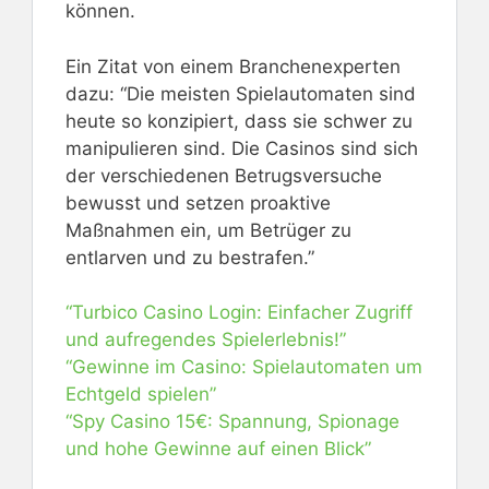
können.
Ein Zitat von einem Branchenexperten
dazu: “Die meisten Spielautomaten sind
heute so konzipiert, dass sie schwer zu
manipulieren sind. Die Casinos sind sich
der verschiedenen Betrugsversuche
bewusst und setzen proaktive
Maßnahmen ein, um Betrüger zu
entlarven und zu bestrafen.”
“Turbico Casino Login: Einfacher Zugriff
und aufregendes Spielerlebnis!”
“Gewinne im Casino: Spielautomaten um
Echtgeld spielen”
“Spy Casino 15€: Spannung, Spionage
und hohe Gewinne auf einen Blick”