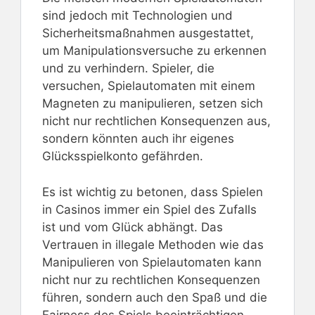
sind jedoch mit Technologien und
Sicherheitsmaßnahmen ausgestattet,
um Manipulationsversuche zu erkennen
und zu verhindern. Spieler, die
versuchen, Spielautomaten mit einem
Magneten zu manipulieren, setzen sich
nicht nur rechtlichen Konsequenzen aus,
sondern könnten auch ihr eigenes
Glücksspielkonto gefährden.
Es ist wichtig zu betonen, dass Spielen
in Casinos immer ein Spiel des Zufalls
ist und vom Glück abhängt. Das
Vertrauen in illegale Methoden wie das
Manipulieren von Spielautomaten kann
nicht nur zu rechtlichen Konsequenzen
führen, sondern auch den Spaß und die
Fairness des Spiels beeinträchtigen.