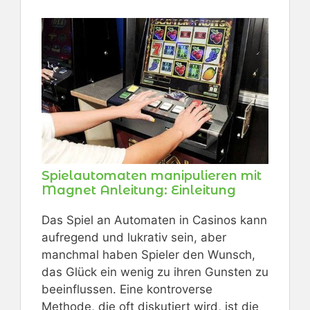
Spielautomaten manipulieren mit
Magnet Anleitung: Einleitung
Das Spiel an Automaten in Casinos kann
aufregend und lukrativ sein, aber
manchmal haben Spieler den Wunsch,
das Glück ein wenig zu ihren Gunsten zu
beeinflussen. Eine kontroverse
Methode, die oft diskutiert wird, ist die