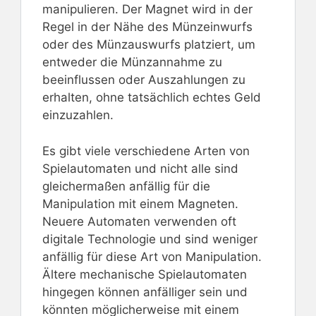
manipulieren. Der Magnet wird in der
Regel in der Nähe des Münzeinwurfs
oder des Münzauswurfs platziert, um
entweder die Münzannahme zu
beeinflussen oder Auszahlungen zu
erhalten, ohne tatsächlich echtes Geld
einzuzahlen.
Es gibt viele verschiedene Arten von
Spielautomaten und nicht alle sind
gleichermaßen anfällig für die
Manipulation mit einem Magneten.
Neuere Automaten verwenden oft
digitale Technologie und sind weniger
anfällig für diese Art von Manipulation.
Ältere mechanische Spielautomaten
hingegen können anfälliger sein und
könnten möglicherweise mit einem