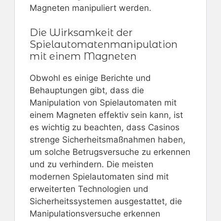
Magneten manipuliert werden.
Die Wirksamkeit der
Spielautomatenmanipulation
mit einem Magneten
Obwohl es einige Berichte und
Behauptungen gibt, dass die
Manipulation von Spielautomaten mit
einem Magneten effektiv sein kann, ist
es wichtig zu beachten, dass Casinos
strenge Sicherheitsmaßnahmen haben,
um solche Betrugsversuche zu erkennen
und zu verhindern. Die meisten
modernen Spielautomaten sind mit
erweiterten Technologien und
Sicherheitssystemen ausgestattet, die
Manipulationsversuche erkennen