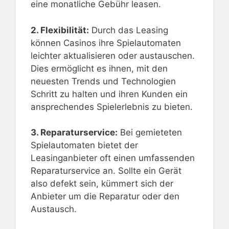
eine monatliche Gebühr leasen.
2. Flexibilität:
Durch das Leasing
können Casinos ihre Spielautomaten
leichter aktualisieren oder austauschen.
Dies ermöglicht es ihnen, mit den
neuesten Trends und Technologien
Schritt zu halten und ihren Kunden ein
ansprechendes Spielerlebnis zu bieten.
3. Reparaturservice:
Bei gemieteten
Spielautomaten bietet der
Leasinganbieter oft einen umfassenden
Reparaturservice an. Sollte ein Gerät
also defekt sein, kümmert sich der
Anbieter um die Reparatur oder den
Austausch.