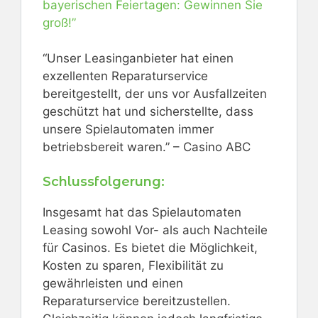
bayerischen Feiertagen: Gewinnen Sie
groß!”
“Unser Leasinganbieter hat einen
exzellenten Reparaturservice
bereitgestellt, der uns vor Ausfallzeiten
geschützt hat und sicherstellte, dass
unsere Spielautomaten immer
betriebsbereit waren.” – Casino ABC
Schlussfolgerung:
Insgesamt hat das Spielautomaten
Leasing sowohl Vor- als auch Nachteile
für Casinos. Es bietet die Möglichkeit,
Kosten zu sparen, Flexibilität zu
gewährleisten und einen
Reparaturservice bereitzustellen.