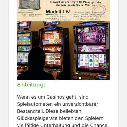
Einleitung:
Wenn es um Casinos geht, sind
Spielautomaten ein unverzichtbarer
Bestandteil. Diese beliebten
Glücksspielgeräte bieten den Spielern
vielfältige Unterhaltung und die Chance