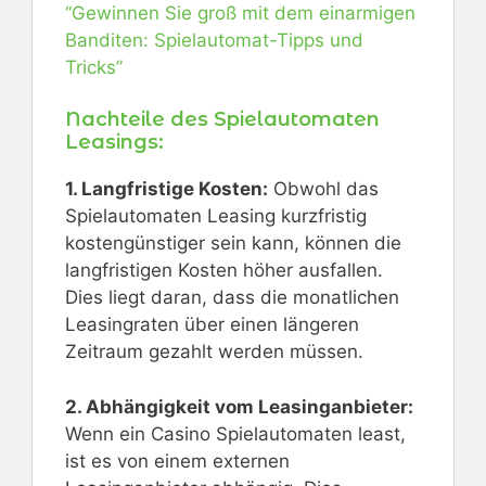
“Gewinnen Sie groß mit dem einarmigen
Banditen: Spielautomat-Tipps und
Tricks”
Nachteile des Spielautomaten
Leasings:
1. Langfristige Kosten:
Obwohl das
Spielautomaten Leasing kurzfristig
kostengünstiger sein kann, können die
langfristigen Kosten höher ausfallen.
Dies liegt daran, dass die monatlichen
Leasingraten über einen längeren
Zeitraum gezahlt werden müssen.
2. Abhängigkeit vom Leasinganbieter:
Wenn ein Casino Spielautomaten least,
ist es von einem externen