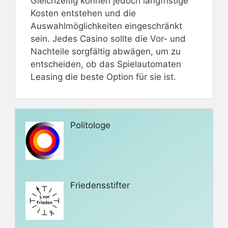
Gleichzeitig können jedoch langfristige
Kosten entstehen und die
Auswahlmöglichkeiten eingeschränkt
sein. Jedes Casino sollte die Vor- und
Nachteile sorgfältig abwägen, um zu
entscheiden, ob das Spielautomaten
Leasing die beste Option für sie ist.
Politologe
Friedensstifter