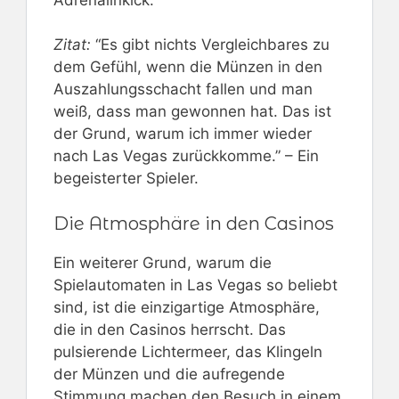
Zitat:
“Es gibt nichts Vergleichbares zu
dem Gefühl, wenn die Münzen in den
Auszahlungsschacht fallen und man
weiß, dass man gewonnen hat. Das ist
der Grund, warum ich immer wieder
nach Las Vegas zurückkomme.” – Ein
begeisterter Spieler.
Die Atmosphäre in den Casinos
Ein weiterer Grund, warum die
Spielautomaten in Las Vegas so beliebt
sind, ist die einzigartige Atmosphäre,
die in den Casinos herrscht. Das
pulsierende Lichtermeer, das Klingeln
der Münzen und die aufregende
Stimmung machen den Besuch in einem