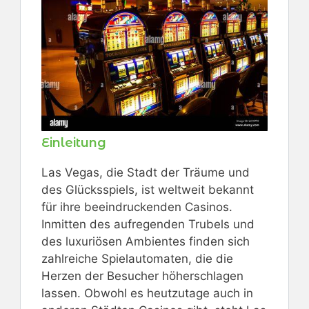
Einleitung
Las Vegas, die Stadt der Träume und
des Glücksspiels, ist weltweit bekannt
für ihre beeindruckenden Casinos.
Inmitten des aufregenden Trubels und
des luxuriösen Ambientes finden sich
zahlreiche Spielautomaten, die die
Herzen der Besucher höherschlagen
lassen. Obwohl es heutzutage auch in