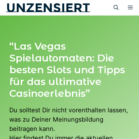
unzensiert
Zum
M
Inhalt
springen
“Las Vegas
Spielautomaten: Die
besten Slots und Tipps
für das ultimative
Casinoerlebnis”
Du solltest Dir nicht vorenthalten lassen,
was zu Deiner Meinungsbildung
beitragen kann.
Hier findest Du immer die aktuellen