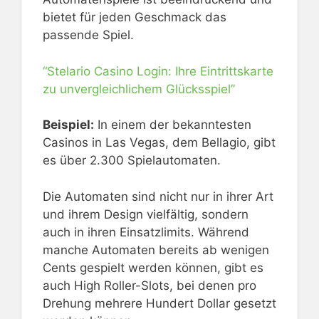
bietet für jeden Geschmack das
passende Spiel.
“Stelario Casino Login: Ihre Eintrittskarte
zu unvergleichlichem Glücksspiel”
Beispiel:
In einem der bekanntesten
Casinos in Las Vegas, dem Bellagio, gibt
es über 2.300 Spielautomaten.
Die Automaten sind nicht nur in ihrer Art
und ihrem Design vielfältig, sondern
auch in ihren Einsatzlimits. Während
manche Automaten bereits ab wenigen
Cents gespielt werden können, gibt es
auch High Roller-Slots, bei denen pro
Drehung mehrere Hundert Dollar gesetzt