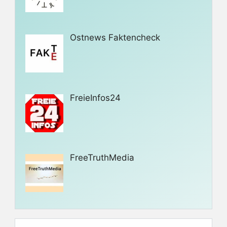
Ostnews Faktencheck
FreieInfos24
FreeTruthMedia