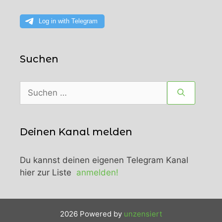
Suchen
Suchen
nach:
Deinen Kanal melden
Du kannst deinen eigenen Telegram Kanal
hier zur Liste
anmelden!
2026 Powered by
unzensiert