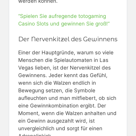
werden können.
“Spielen Sie aufregende totogaming
Casino Slots und gewinnen Sie groß!”
Der Nervenkitzel des Gewinnens
Einer der Hauptgründe, warum so viele
Menschen die Spielautomaten in Las
Vegas lieben, ist der Nervenkitzel des
Gewinnens. Jeder kennt das Gefühl,
wenn sich die Walzen endlich in
Bewegung setzen, die Symbole
aufleuchten und man mitfiebert, ob sich
eine Gewinnkombination ergibt. Der
Moment, wenn die Walzen anhalten und
ein Gewinn ausgezahlt wird, ist
unvergleichlich und sorgt für einen
Adrenalinkick.