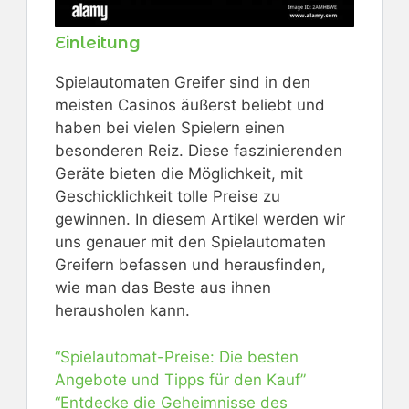
Einleitung
Spielautomaten Greifer sind in den
meisten Casinos äußerst beliebt und
haben bei vielen Spielern einen
besonderen Reiz. Diese faszinierenden
Geräte bieten die Möglichkeit, mit
Geschicklichkeit tolle Preise zu
gewinnen. In diesem Artikel werden wir
uns genauer mit den Spielautomaten
Greifern befassen und herausfinden,
wie man das Beste aus ihnen
herausholen kann.
“Spielautomat-Preise: Die besten
Angebote und Tipps für den Kauf”
“Entdecke die Geheimnisse des