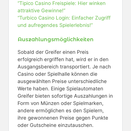
“Tipico Casino Freispiele: Hier winken
attraktive Gewinne!”
“Turbico Casino Login: Einfacher Zugriff
und aufregendes Spielerlebnis!”
Auszahlungsmöglichkeiten
Sobald der Greifer einen Preis
erfolgreich ergriffen hat, wird er in den
Ausgangsbereich transportiert. Je nach
Casino oder Spielhalle können die
ausgewählten Preise unterschiedliche
Werte haben. Einige Spielautomaten
Greifer bieten sofortige Auszahlungen in
Form von Münzen oder Spielmarken,
andere ermöglichen es den Spielern,
ihre gewonnenen Preise gegen Punkte
oder Gutscheine einzutauschen.