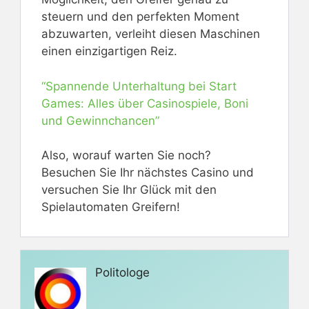
steuern und den perfekten Moment
abzuwarten, verleiht diesen Maschinen
einen einzigartigen Reiz.
“Spannende Unterhaltung bei Start
Games: Alles über Casinospiele, Boni
und Gewinnchancen”
Also, worauf warten Sie noch?
Besuchen Sie Ihr nächstes Casino und
versuchen Sie Ihr Glück mit den
Spielautomaten Greifern!
Politologe