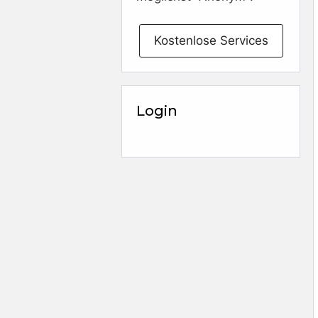
Kostenlose Services
Login