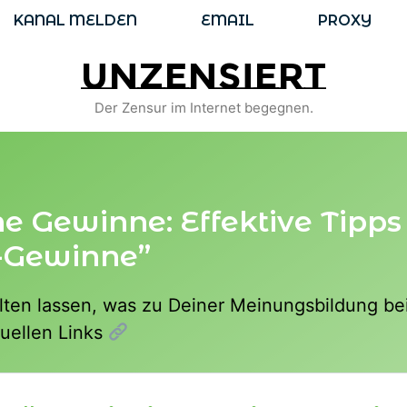
KANAL MELDEN
EMAIL
PROXY
unzensiert
Der Zensur im Internet begegnen.
 Gewinne: Effektive Tipps 
-Gewinne”
halten lassen, was zu Deiner Meinungsbildung be
tuellen Links