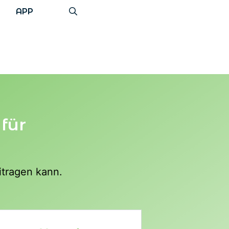
APP
für
itragen kann.