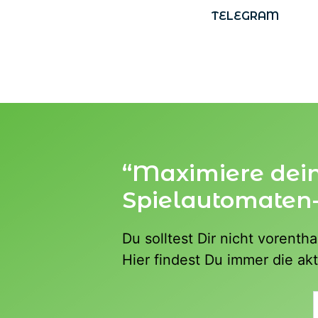
Zum
TELEGRAM
Inhalt
springen
“Maximiere deine
Spielautomaten
Du solltest Dir nicht vorent
Hier findest Du immer die ak