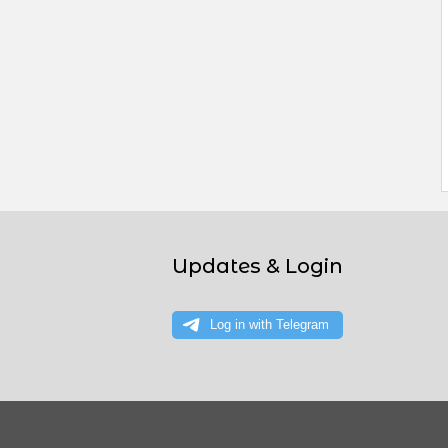
Updates & Login