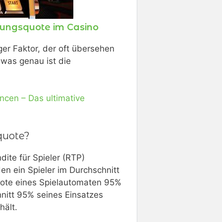
ungsquote im Casino
er Faktor, der oft übersehen
 was genau ist die
ncen – Das ultimative
quote?
ite für Spieler (RTP)
en ein Spieler im Durchschnitt
uote eines Spielautomaten 95%
hnitt 95% seines Einsatzes
hält.