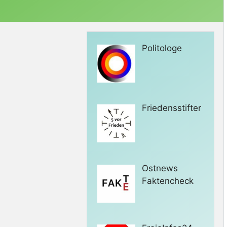
Politologe
Friedensstifter
Ostnews
Faktencheck