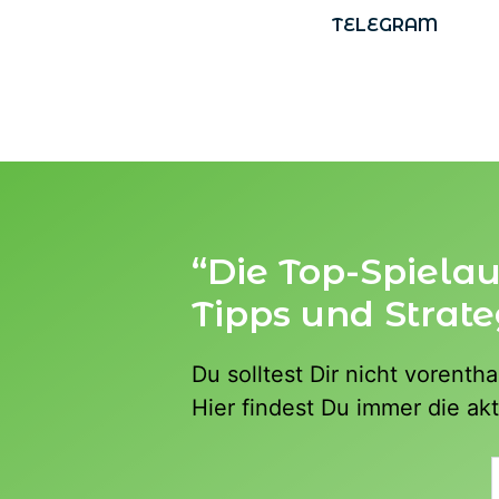
Zum
TELEGRAM
Inhalt
springen
“Die Top-Spiela
Tipps und Strate
Du solltest Dir nicht vorent
Hier findest Du immer die ak