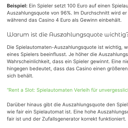
Beispiel:
Ein Spieler setzt 100 Euro auf einen Spiela
Auszahlungsquote von 96%. Im Durchschnitt wird er 
während das Casino 4 Euro als Gewinn einbehält.
Warum ist die Auszahlungsquote wichtig
Die Spielautomaten-Auszahlungsquote ist wichtig, w
eines Spielers beeinflusst. Je höher die Auszahlungs
Wahrscheinlichkeit, dass ein Spieler gewinnt. Eine 
hingegen bedeutet, dass das Casino einen größeren 
sich behält.
“Rent a Slot: Spielautomaten Verleih für unvergessl
Darüber hinaus gibt die Auszahlungsquote den Spiel
wie fair ein Spielautomat ist. Eine hohe Auszahlungs
fair ist und der Zufallsgenerator korrekt funktioniert.