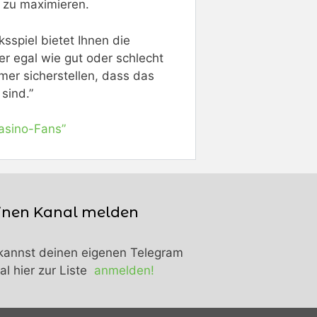
 zu maximieren.
sspiel bietet Ihnen die
er egal wie gut oder schlecht
mer sicherstellen, dass das
sind.”
Casino-Fans”
inen Kanal melden
kannst deinen eigenen Telegram
al hier zur Liste
anmelden!