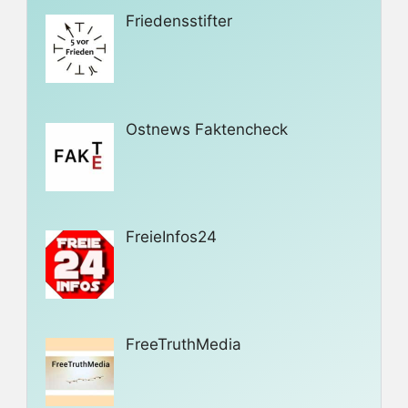
Friedensstifter
Ostnews Faktencheck
FreieInfos24
FreeTruthMedia