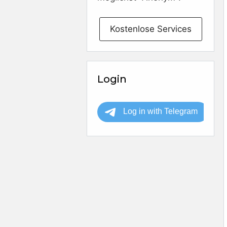
Kostenlose Services
Login