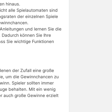
zen hinaus.
cht alle Spielautomaten sind
ngsraten der einzelnen Spiele
ewinnchancen.
Anleitungen und lernen Sie die
. Dadurch können Sie Ihre
s Sie wichtige Funktionen
enen der Zufall eine große
tegie, um die Gewinnchancen zu
winn. Spieler sollten immer
uge behalten. Mit ein wenig
r auch große Gewinne erzielt