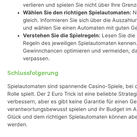
verlieren und spielen Sie nicht über Ihre Gren
Wählen Sie den richtigen Spielautomaten:
Ni
gleich. Informieren Sie sich über die Auszahlu
und wählen Sie einen Automaten mit guten G
Verstehen Sie die Spielregeln:
Lesen Sie die 
Regeln des jeweiligen Spielautomaten kennen
Gewinnchancen optimieren und vermeiden, das
verpassen.
Schlussfolgerung
Spielautomaten sind spannende Casino-Spiele, bei d
Rolle spielt. Der 2 Euro Trick ist eine beliebte Stra
verbessern, aber es gibt keine Garantie für einen Ge
verantwortungsbewusst spielen und ihr Budget im A
Glück und dem richtigen Spielautomaten können abe
werden.