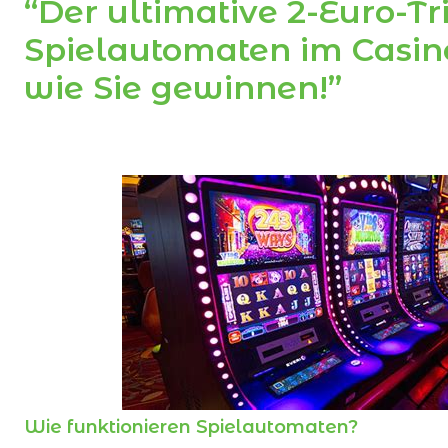
“Der ultimative 2-Euro-Tr
Spielautomaten im Casino
wie Sie gewinnen!”
Wie funktionieren Spielautomaten?