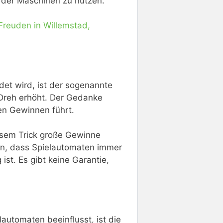
 der Maschinen zu nutzen.
Freuden in Willemstad,
det wird, ist der sogenannte
o Dreh erhöht. Der Gedanke
ren Gewinnen führt.
iesem Trick große Gewinne
hten, dass Spielautomaten immer
ist. Es gibt keine Garantie,
automaten beeinflusst, ist die