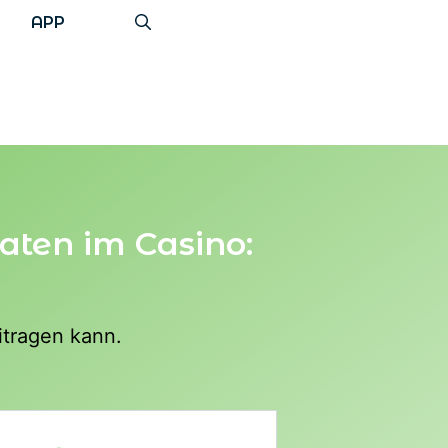
APP
maten im Casino:
itragen kann.