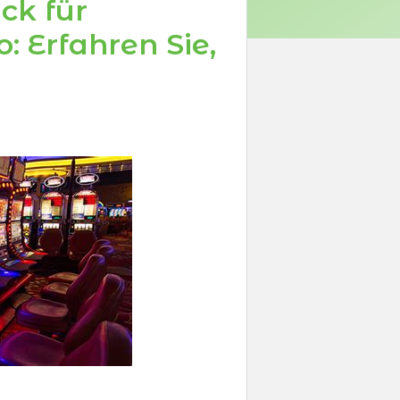
ick für
: Erfahren Sie,