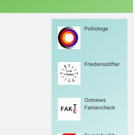
Politologe
Friedensstifter
Ostnews
Faktencheck