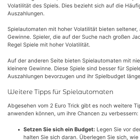
Volatilität des Spiels. Dies bezieht sich auf die Häu
Auszahlungen.
Spielautomaten mit hoher Volatilität bieten seltener,
Gewinne. Spieler, die auf der Suche nach großen Jac
Regel Spiele mit hoher Volatilität.
Auf der anderen Seite bieten Spielautomaten mit niedr
kleinere Gewinne. Diese Spiele sind besser für Spiel
Auszahlungen bevorzugen und ihr Spielbudget läng
Weitere Tipps für Spielautomaten
Abgesehen vom 2 Euro Trick gibt es noch weitere Tip
anwenden können, um ihre Chancen zu verbessern:
Setzen Sie sich ein Budget:
Legen Sie vor de
halten Sie sich daran. Überlegen Sie sich, wie 