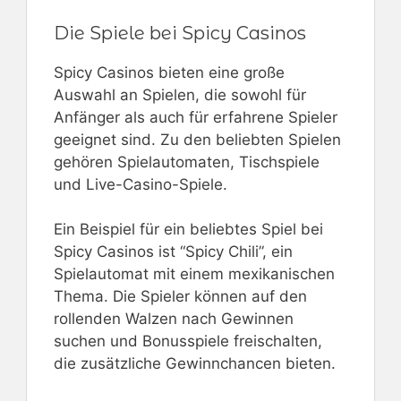
Die Spiele bei Spicy Casinos
Spicy Casinos bieten eine große
Auswahl an Spielen, die sowohl für
Anfänger als auch für erfahrene Spieler
geeignet sind. Zu den beliebten Spielen
gehören Spielautomaten, Tischspiele
und Live-Casino-Spiele.
Ein Beispiel für ein beliebtes Spiel bei
Spicy Casinos ist “Spicy Chili”, ein
Spielautomat mit einem mexikanischen
Thema. Die Spieler können auf den
rollenden Walzen nach Gewinnen
suchen und Bonusspiele freischalten,
die zusätzliche Gewinnchancen bieten.