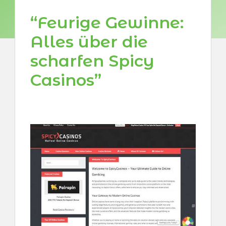
“Feurige Gewinne:
Alles über die
scharfen Spicy
Casinos”