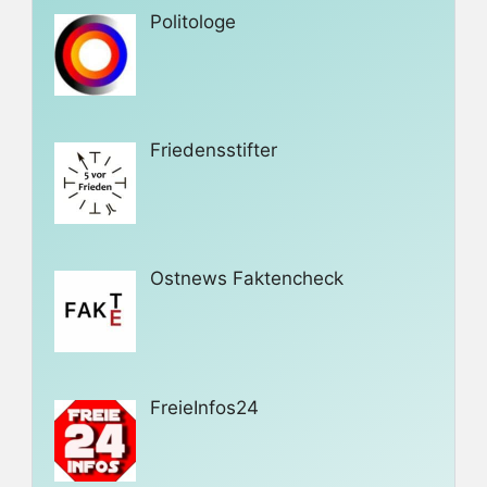
Politologe
Friedensstifter
Ostnews Faktencheck
FreieInfos24