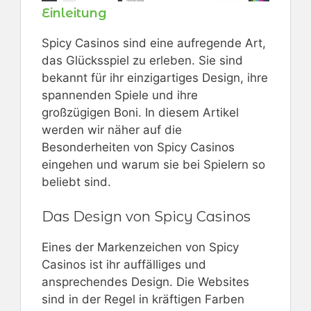
Einleitung
Spicy Casinos sind eine aufregende Art,
das Glücksspiel zu erleben. Sie sind
bekannt für ihr einzigartiges Design, ihre
spannenden Spiele und ihre
großzügigen Boni. In diesem Artikel
werden wir näher auf die
Besonderheiten von Spicy Casinos
eingehen und warum sie bei Spielern so
beliebt sind.
Das Design von Spicy Casinos
Eines der Markenzeichen von Spicy
Casinos ist ihr auffälliges und
ansprechendes Design. Die Websites
sind in der Regel in kräftigen Farben