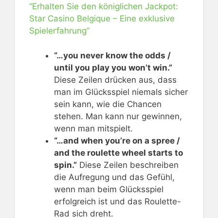
“Erhalten Sie den königlichen Jackpot:
Star Casino Belgique – Eine exklusive
Spielerfahrung”
“…you never know the odds /
until you play you won’t win.”
Diese Zeilen drücken aus, dass
man im Glücksspiel niemals sicher
sein kann, wie die Chancen
stehen. Man kann nur gewinnen,
wenn man mitspielt.
“…and when you’re on a spree /
and the roulette wheel starts to
spin.”
Diese Zeilen beschreiben
die Aufregung und das Gefühl,
wenn man beim Glücksspiel
erfolgreich ist und das Roulette-
Rad sich dreht.