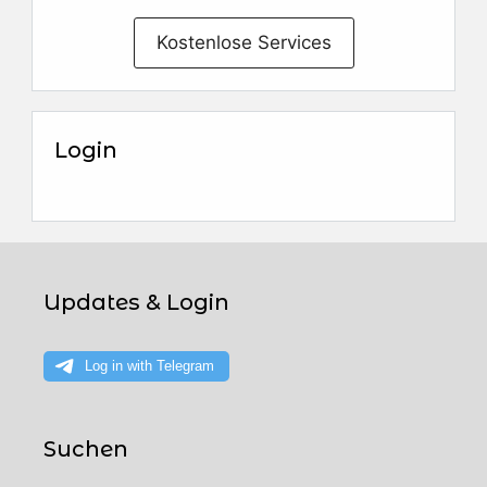
Kostenlose Services
Login
Updates & Login
Suchen