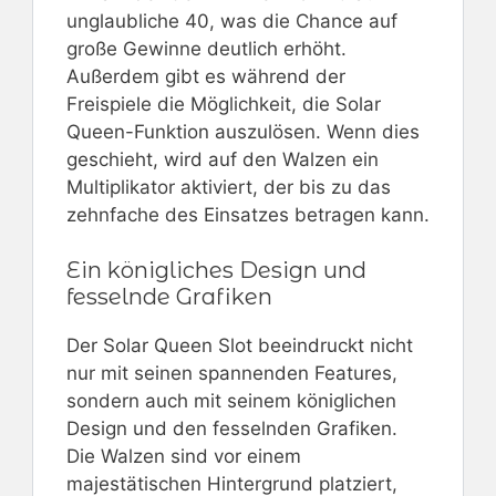
unglaubliche 40, was die Chance auf
große Gewinne deutlich erhöht.
Außerdem gibt es während der
Freispiele die Möglichkeit, die Solar
Queen-Funktion auszulösen. Wenn dies
geschieht, wird auf den Walzen ein
Multiplikator aktiviert, der bis zu das
zehnfache des Einsatzes betragen kann.
Ein königliches Design und
fesselnde Grafiken
Der Solar Queen Slot beeindruckt nicht
nur mit seinen spannenden Features,
sondern auch mit seinem königlichen
Design und den fesselnden Grafiken.
Die Walzen sind vor einem
majestätischen Hintergrund platziert,