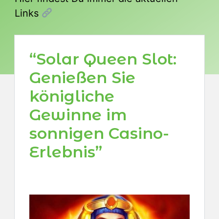
Links
“Solar Queen Slot:
Genießen Sie
königliche
Gewinne im
sonnigen Casino-
Erlebnis”