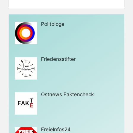
Politologe
Friedensstifter
Ostnews Faktencheck
FreieInfos24