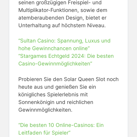
seinen großzügigen Freispiel- und
Multiplikator-Funktionen, sowie dem
atemberaubenden Design, bietet er
Unterhaltung auf höchstem Niveau.
“Sultan Casino: Spannung, Luxus und
hohe Gewinnchancen online”
“Stargames Echtgeld 2024: Die besten
Casino-Gewinnmöglichkeiten”
Probieren Sie den Solar Queen Slot noch
heute aus und genießen Sie ein
königliches Spielerlebnis mit
Sonnenkönigin und reichlichen
Gewinnmöglichkeiten.
“Die besten 10 Online-Casinos: Ein
Leitfaden für Spieler”